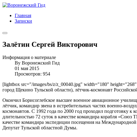
Главная
Записки
Залётин Сергей Викторович
Информация о материале
By
Воронежский Гид
01 мая 2015
Просмотров: 954
[lightbox src="/images/bs/z/z_00040.jpg" width="180" height="268"
город Щекино Тульской области), лётчик-космонавт Российско
Окончил Борисоглебское высшее военное авиационное училище л
лётчик, командир звена в истребительных частях военно-воздуш
космонавтов. С 1992 года по 2000 год проходил подготовку к 
длительностью 72 суток в качестве командира корабля «Союз 
качестве командира экспедиции посещения на Международной к
Депутат Тульской областной Думы.