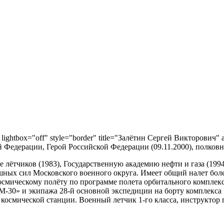
 lightbox="off" style="border" title="Залётин Сергей Викторович" a
й Федерации, Герой Российской Федерации (09.11.2000), полков
ётчиков (1983), Государственную академию нефти и газа (1994)
ных сил Московского военного округа. Имеет общий налет более 
космическому полёту по программе полета орбитального комплек
ТМ-30» и экипажа 28-й основной экспедиции на борту комплекса
осмической станции. Военный летчик 1-го класса, инструктор п