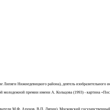
ие Липяги Нижнедевицкого района), деятель изобразительного ис
й молодежной премии имени А. Кольцова (1993) - картина «Посл
ватели М.Ф. Ахунов, В.П. Ляпин), Московский государственный