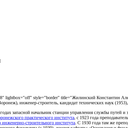
ч
268" lightbox="off" style="border" title="Жилинский Константин Ал
 Воронеж), инженер-строитель, кандидат технических наук (1953),
годах запасной начальник станции управления службы путей и 
ронежского практического института
, с 1923 года преподавател
 инженерно-строительного института
. С 1930 года там же преп
еского факультета (с 1939), доцент кафедры «Основания и фунда