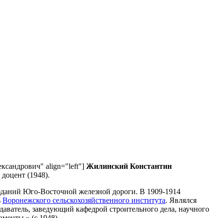
ександрович" align="left"]
Жилинский Константин
 доцент (1948).
зданий Юго-Восточной железной дороги. В 1909-1914
ь
Воронежского сельскохозяйственного института
. Являлся
одаватель, заведующий кафедрой строительного дела, научного
менты » (с 1948).