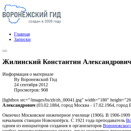
Главная
Записки
Жилинский Константин Александрови
Информация о материале
By
Воронежский Гид
24 сентября 2012
Просмотров: 908
[lightbox src="/images/bs/zh/zh_00041.jpg" width="180" height="
Александрович
(03.02.1884, город Москва - 17.02.1964, город
Окончил Московское инженерное училище (1906). В 1906-1909 
начальник станции Новохопёрск. С 1921 года преподаватель
Во
одним из инициаторов создания и организаторов
Воронежского
учебно-производственного отдела, декан инженерно-технологич