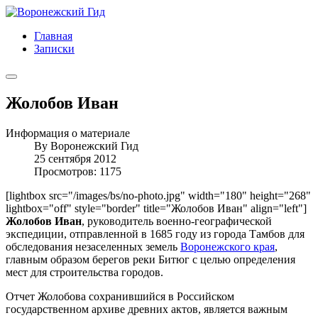
Главная
Записки
Жолобов Иван
Информация о материале
By
Воронежский Гид
25 сентября 2012
Просмотров: 1175
[lightbox src="/images/bs/no-photo.jpg" width="180" height="268"
lightbox="off" style="border" title="Жолобов Иван" align="left"]
Жолобов Иван
, руководитель военно-географической
экспедиции, отправленной в 1685 году из города Тамбов для
обследования незаселенных земель
Воронежского края
,
главным образом берегов реки Битюг с целью определения
мест для строительства городов.
Отчет Жолобова сохранившийся в Российском
государственном архиве древних актов, является важным