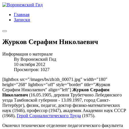
Главная
Записки
Журков Серафим Николаевич
Информация о материале
By
Воронежский Гид
10 октября 2012
Просмотров: 1027
[lightbox src="/images/bs/zh/zh_00071.jpg" width="180"
height="268" lightbox="off" style="border" title="Журков
Серафим Николаевич" align="left"]
Журков Серафим
Николаевич
(16.05.1905, деревня Трубетчино Лебедянского
уезда Тамбовской губернии - 13.09.1997, город Санкт-
Петербург), физик, педагог, доктор физико-математических
наук (1946), профессор (1947), академик Академии наук СССР
(1968),
Герой Социалистического Труда
(1975).
Окончил техническое отделение педагогического факультета