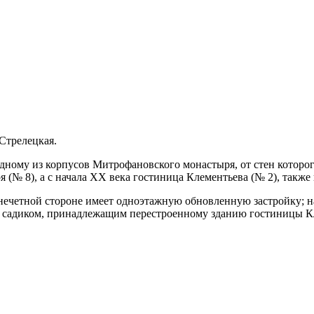
Стрелецкая.
ому из корпусов Митрофановского монастыря, от стен которого 
(№ 8), а с начала XX века гостиница Клементьева (№ 2), также
нечетной стороне имеет одноэтажную обновленную застройку; на 
й садиком, принадлежащим перестроенному зданию гостиницы К