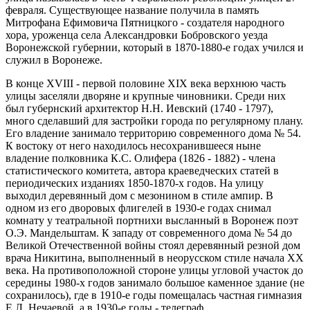
февраля. Существующее название получила в память
Митрофана Ефимовича Пятницкого - создателя народного
хора, уроженца села Александровки Бобровского уезда
Воронежской губернии, который в 1870-1880-е годах учился и
служил в Воронеже.
В конце XVIII - первой половине XIX века верхнюю часть
улицы заселяли дворяне и крупные чиновники. Среди них
был губернский архитектор Н.Н. Иевский (1740 - 1797),
много сделавший для застройки города по регулярному плану.
Его владение занимало территорию современного дома № 54.
К востоку от него находилось несохранившееся ныне
владение полковника К.С. Олифера (1826 - 1882) - члена
статистического комитета, автора краеведческих статей в
периодических изданиях 1850-1870-х годов. На улицу
выходил деревянный дом с мезонином в стиле ампир. В
одном из его дворовых флигелей в 1930-е годах снимал
комнату у театральной портнихи высланный в Воронеж поэт
О.Э. Мандельштам. К западу от современного дома № 54 до
Великой Отечественной войны стоял деревянный резной дом
врача Никитина, выполненный в неорусском стиле начала XX
века. На противоположной стороне улицы угловой участок до
середины 1980-х годов занимало большое каменное здание (не
сохранилось), где в 1910-е годы помещалась частная гимназия
Е.Л. Нечаевой, а в 1930-е годы - телеграф.