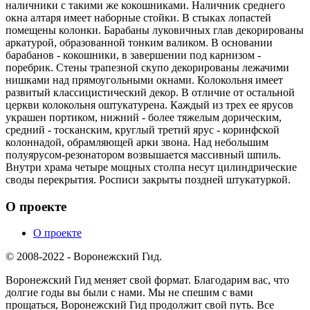
наличники с такими же кокошниками. Наличник среднего
окна алтаря имеет наборные стойки. В стыках лопастей
помещены колонки. Барабаны луковичных глав декорированы
аркатурой, образованной тонким валиком. В основании
барабанов - кокошники, в завершении под карнизом -
поребрик. Стены трапезной скупо декорированы лежачими
нишками над прямоугольными окнами. Колокольня имеет
развитый классицистический декор. В отличие от остальной
церкви колокольня оштукатурена. Каждый из трех ее ярусов
украшен портиком, нижний - более тяжелым дорическим,
средний - тосканским, круглый третий ярус - коринфской
колоннадой, обрамляющей арки звона. Над небольшим
полуярусом-резонатором возвышается массивный шпиль.
Внутри храма четыре мощных столпа несут цилиндрические
своды перекрытия. Росписи закрыты поздней штукатуркой.
О проекте
О проекте
© 2008-2022 - Воронежский Гид.
Воронежский Гид меняет свой формат. Благодарим вас, что
долгие годы вы были с нами. Мы не спешим с вами
прощаться, Воронежский Гид продолжит свой путь. Все