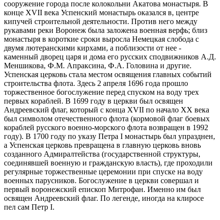
сооружение города после колокольни Акатова монастыря. В
конце XVII века Успенский монастырь оказался в, центре
кипучей строительной деятельности. Против него между
рукавами реки Воронеж была заложена военная верфь; близ
монастыря в короткие сроки выросла Немецкая слобода с
двумя лютеранскими кирхами, а поблизости от нее -
каменный дворец царя и дома его русских сподвижников А.Д.
Меншикова, Ф.М. Апраксина, Ф.А. Головина и другие.
Успенская церковь стала местом освящения главных событий
строительства флота. Здесь 2 апреля 1696 года прошло
торжественное богослужение перед спуском на воду трех
первых кораблей. В 1699 году в церкви был освящен
Андреевский флаг, который с конца XVII по начало XX века
был символом отечественного флота (кормовой флаг боевых
кораблей русского военно-морского флота возвращен в 1992
году). В 1700 году по указу Петра I монастырь был упразднен,
а Успенская церковь превращена в главную церковь вновь
созданного Адмиралтейства (государственной структуры,
соединявшей военную и гражданскую власть), где проходили
регулярные торжественные церемонии при спуске на воду
военных парусников. Богослужение в церкви совершал и
первый воронежский епископ Митрофан. Именно им был
освящен Андреевский флаг. По легенде, иногда на клиросе
пел сам Петр I.