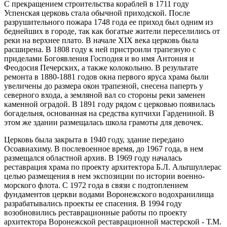
С прекращением строительства кораблей в 1711 году
Успенская церковь стала обычной приходской. После
разрушительного пожара 1748 года ее приход был одним из
беднейших в городе, так как богатые жители переселились от
реки на верхнее плато. В начале XIX века церковь была
расширена. В 1808 году к ней пристроили трапезную с
приделами Богоявления Господня и во имя Антония и
Феодосия Печерских, а также колокольню. В результате
ремонта в 1880-1881 годов окна первого яруса храма были
увеличены до размера окон трапезной, снесена паперть у
северного входа, а земляной вал со стороны реки заменен
каменной оградой. В 1891 году рядом с церковью появилась
богадельня, основанная на средства купчихи Гардениной. В
этом же здании размещалась школа грамоты для девочек.
Церковь была закрыта в 1940 году, здание передано
Осоавиахиму. В послевоенное время, до 1967 года, в нем
размещался областной архив. В 1969 году началась
реставрация храма по проекту архитектора Б.Л. Альтшуллерас
целью размещения в нем экспозиции по истории военно-
морского флота. С 1972 года в связи с подтоплением
фундаментов церкви водами Воронежского водохранилища
разрабатывались проекты ее спасения. В 1994 году
возобновились реставрационные работы по проекту
архитектора Воронежской реставрационной мастерской - Т.М.