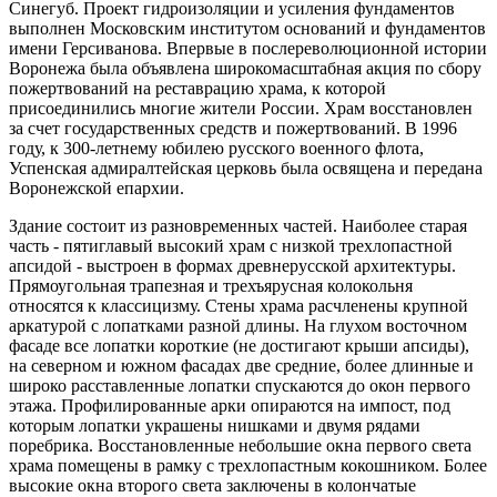
Синегуб. Проект гидроизоляции и усиления фундаментов
выполнен Московским институтом оснований и фундаментов
имени Герсиванова. Впервые в послереволюционной истории
Воронежа была объявлена широкомасштабная акция по сбору
пожертвований на реставрацию храма, к которой
присоединились многие жители России. Храм восстановлен
за счет государственных средств и пожертвований. В 1996
году, к 300-летнему юбилею русского военного флота,
Успенская адмиралтейская церковь была освящена и передана
Воронежской епархии.
Здание состоит из разновременных частей. Наиболее старая
часть - пятиглавый высокий храм с низкой трехлопастной
апсидой - выстроен в формах древнерусской архитектуры.
Прямоугольная трапезная и трехъярусная колокольня
относятся к классицизму. Стены храма расчленены крупной
аркатурой с лопатками разной длины. На глухом восточном
фасаде все лопатки короткие (не достигают крыши апсиды),
на северном и южном фасадах две средние, более длинные и
широко расставленные лопатки спускаются до окон первого
этажа. Профилированные арки опираются на импост, под
которым лопатки украшены нишками и двумя рядами
поребрика. Восстановленные небольшие окна первого света
храма помещены в рамку с трехлопастным кокошником. Более
высокие окна второго света заключены в колончатые