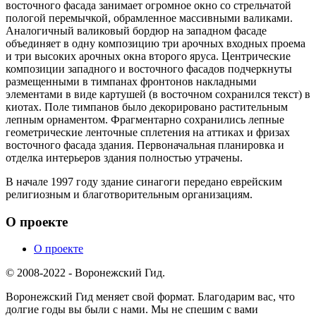
восточного фасада занимает огромное окно со стрельчатой
пологой перемычкой, обрамленное массивными валиками.
Аналогичный валиковый бордюр на западном фасаде
объединяет в одну композицию три арочных входных проема
и три высоких арочных окна второго яруса. Центрические
композиции западного и восточного фасадов подчеркнуты
размещенными в тимпанах фронтонов накладными
элементами в виде картушей (в восточном сохранился текст) в
киотах. Поле тимпанов было декорировано растительным
лепным орнаментом. Фрагментарно сохранились лепные
геометрические ленточные сплетения на аттиках и фризах
восточного фасада здания. Первоначальная планировка и
отделка интерьеров здания полностью утрачены.
В начале 1997 году здание синагоги передано еврейским
религиозным и благотворительным организациям.
О проекте
О проекте
© 2008-2022 - Воронежский Гид.
Воронежский Гид меняет свой формат. Благодарим вас, что
долгие годы вы были с нами. Мы не спешим с вами