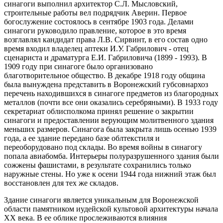
синагоги выполнил архитектор С.Л. Мысловский,
строительные работы вел подрядчик Аверин. Первое
богослужение состоялось в сентябре 1903 года. Делами
синагоги руководило правление, которое в это время
возглавлял кандидат права Л.В. Сирвинт, в его состав одно
время входил владелец аптеки И.У. Габрилович - отец
сценариста и драматурга Е.И. Габриловича (1899 - 1993). В
1909 году при синагоге было организовано
благотворительное общество. В декабре 1918 году община
была вынуждена представить в Воронежский губсовнархоз
перечень находившихся в синагоге предметов из благородных
металлов (почти все они оказались серебряными). В 1933 году
секретариат облисполкома принял решение о закрытии
синагоги и предоставлении верующим молитвенного здания
меньших размеров. Синагога была закрыта лишь осенью 1939
года, а ее здание передано базе облтекстиля и
переоборудовано под склады. Во время войны в синагогу
попала авиабомба. Интерьеры полуразрушенного здания были
сожжены фашистами, в результате сохранились только
наружные стены. Но уже к осени 1944 года нижний этаж был
восстановлен для тех же складов.
Здание синагоги является уникальным для Воронежской
области памятником иудейской культовой архитектуры начала
XX века. В ее облике прослеживаются влияния