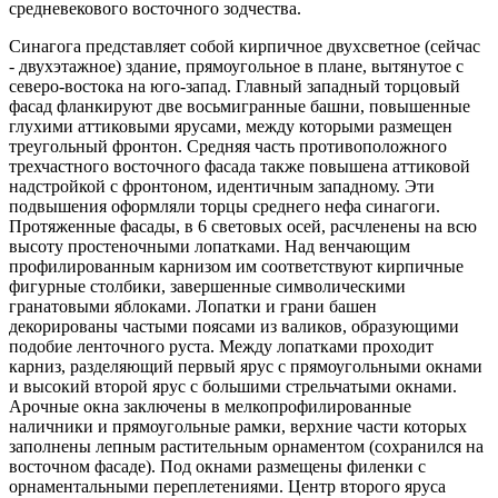
средневекового восточного зодчества.
Синагога представляет собой кирпичное двухсветное (сейчас
- двухэтажное) здание, прямоугольное в плане, вытянутое с
северо-востока на юго-запад. Главный западный торцовый
фасад фланкируют две восьмигранные башни, повышенные
глухими аттиковыми ярусами, между которыми размещен
треугольный фронтон. Средняя часть противоположного
трехчастного восточного фасада также повышена аттиковой
надстройкой с фронтоном, идентичным западному. Эти
подвышения оформляли торцы среднего нефа синагоги.
Протяженные фасады, в 6 световых осей, расчленены на всю
высоту простеночными лопатками. Над венчающим
профилированным карнизом им соответствуют кирпичные
фигурные столбики, завершенные символическими
гранатовыми яблоками. Лопатки и грани башен
декорированы частыми поясами из валиков, образующими
подобие ленточного руста. Между лопатками проходит
карниз, разделяющий первый ярус с прямоугольными окнами
и высокий второй ярус с большими стрельчатыми окнами.
Арочные окна заключены в мелкопрофилированные
наличники и прямоугольные рамки, верхние части которых
заполнены лепным растительным орнаментом (сохранился на
восточном фасаде). Под окнами размещены филенки с
орнаментальными переплетениями. Центр второго яруса