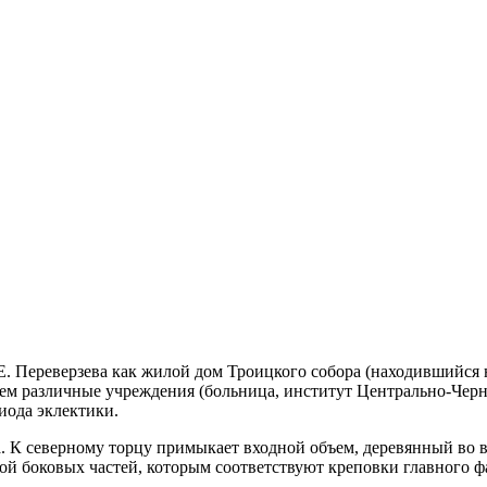
Е. Переверзева как жилой дом Троицкого собора (находившийся н
тем различные учреждения (больница, институт Центрально-Чер
иода эклектики.
а. К северному торцу примыкает входной объем, деревянный во в
й боковых частей, которым соответствуют креповки главного ф