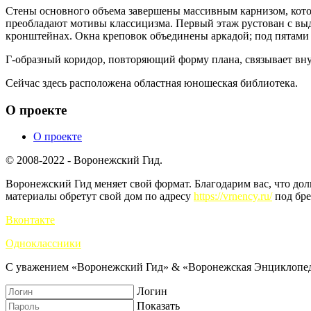
Стены основного объема завершены массивным карнизом, кото
преобладают мотивы классицизма. Первый этаж рустован с выд
кронштейнах. Окна креповок объединены аркадой; под пятами
Г-образный коридор, повторяющий форму плана, связывает вну
Сейчас здесь расположена областная юношеская библиотека.
О проекте
О проекте
© 2008-2022 - Воронежский Гид.
Воронежский Гид меняет свой формат. Благодарим вас, что до
материалы обретут свой дом по адресу
https://vrnency.ru/
под бре
Вконтакте
Одноклассники
С уважением «Воронежский Гид» & «Воронежская Энциклопед
Логин
Показать