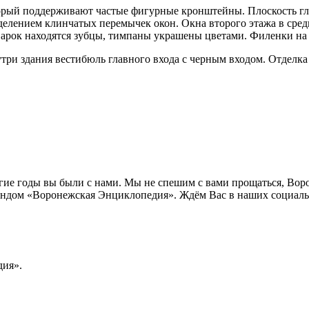
рый поддерживают частые фигурные кронштейны. Плоскость гла
елением клинчатых перемычек окон. Окна второго этажа в сред
 арок находятся зубцы, тимпаны украшены цветами. Филенки на
три здания вестибюль главного входа с черным входом. Отделк
лгие годы вы были с нами. Мы не спешим с вами прощаться, Во
ндом «Воронежская Энциклопедия». Ждём Вас в наших социальн
ия».