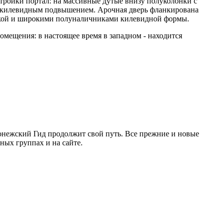
стройки портал: на массивные дутые внизу полуколонки с
с килевидным подвышением. Арочная дверь фланкирована
чкой и широкими полуналичниками килевидной формы.
мещения: в настоящее время в западном - находится
ронежский Гид продолжит свой путь. Все прежние и новые
ых группах и на сайте.