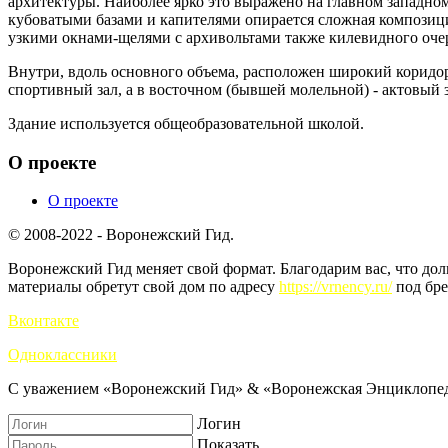
архитектуры. Наиболее ярко это выражено на главном западном
кубоватыми базами и капителями опирается сложная компози
узкими окнами-щелями с архивольтами также килевидного оч
Внутри, вдоль основного объема, расположен широкий коридор
спортивный зал, а в восточном (бывшей молельной) - актовый з
Здание используется общеобразовательной школой.
О проекте
О проекте
© 2008-2022 - Воронежский Гид.
Воронежский Гид меняет свой формат. Благодарим вас, что до
материалы обретут свой дом по адресу
https://vrnency.ru/
под бре
Вконтакте
Одноклассники
С уважением «Воронежский Гид» & «Воронежская Энциклопед
Логин
Показать