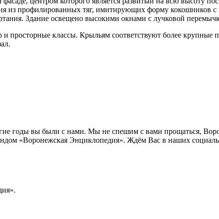
 фасаде, центром которого является развитый на всю высоту по
ция из профилированных тяг, имитирующих форму кокошников 
ертания. Здание освещено высокими окнами с лучковой перемы
 и просторные классы. Крыльям соответствуют более крупные по
ал.
лгие годы вы были с нами. Мы не спешим с вами прощаться, Во
ндом «Воронежская Энциклопедия». Ждём Вас в наших социальн
ия».