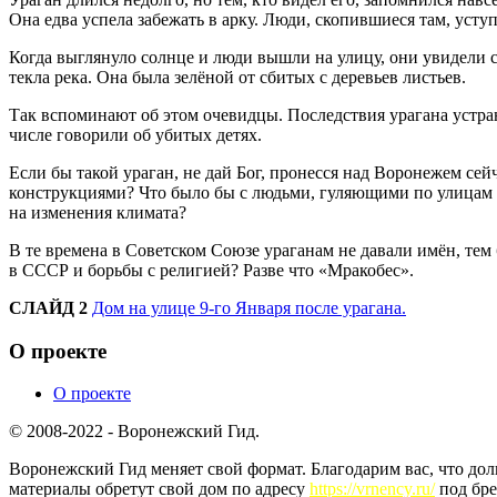
Она едва успела забежать в арку. Люди, скопившиеся там, усту
Когда выглянуло солнце и люди вышли на улицу, они увидели 
текла река. Она была зелёной от сбитых с деревьев листьев.
Так вспоминают об этом очевидцы. Последствия урагана устран
числе говорили об убитых детях.
Если бы такой ураган, не дай Бог, пронесся над Воронежем 
конструкциями? Что было бы с людьми, гуляющими по улицам г
на изменения климата?
В те времена в Советском Союзе ураганам не давали имён, тем
в СССР и борьбы с религией? Разве что «Мракобес».
СЛАЙД 2
Дом на улице 9-го Января после урагана.
О проекте
О проекте
© 2008-2022 - Воронежский Гид.
Воронежский Гид меняет свой формат. Благодарим вас, что до
материалы обретут свой дом по адресу
https://vrnency.ru/
под бре