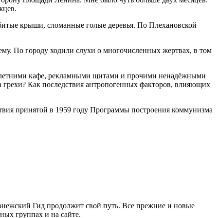
жцев.
обитые крыши, сломанные голые деревья. По Плехановской
ему. По городу ходили слухи о многочисленных жертвах, в том
и, летними кафе, рекламными щитами и прочими ненадёжными
а грехи? Как последствия антропогенных факторов, влияющих
ействия принятой в 1959 году Программы построения коммунизма
ронежский Гид продолжит свой путь. Все прежние и новые
ых группах и на сайте.