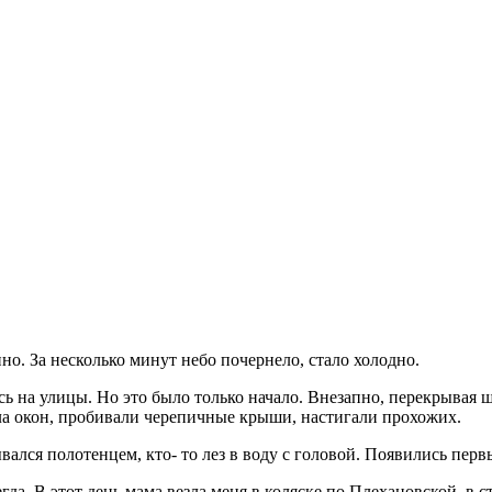
но. За несколько минут небо почернело, стало холодно.
на улицы. Но это было только начало. Внезапно, перекрывая шум
ла окон, пробивали черепичные крыши, настигали прохожих.
вался полотенцем, кто- то лез в воду с головой. Появились пер
сегда. В этот день мама везла меня в коляске по Плехановской, 