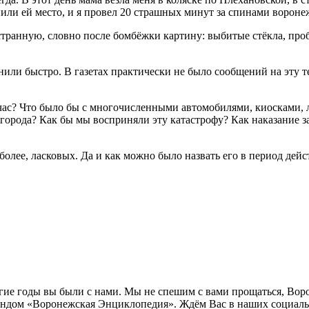
пили ей место, и я провел 20 страшных минут за спинами вороне
странную, словно после бомбёжки картину: выбитые стёкла, пр
или быстро. В газетах практически не было сообщений на эту т
сейчас? Что было бы с многочисленными автомобилями, киоскам
орода? Как бы мы восприняли эту катастрофу? Как наказание з
 более, ласковых. Да и как можно было назвать его в период д
лгие годы вы были с нами. Мы не спешим с вами прощаться, Во
ндом «Воронежская Энциклопедия». Ждём Вас в наших социальн