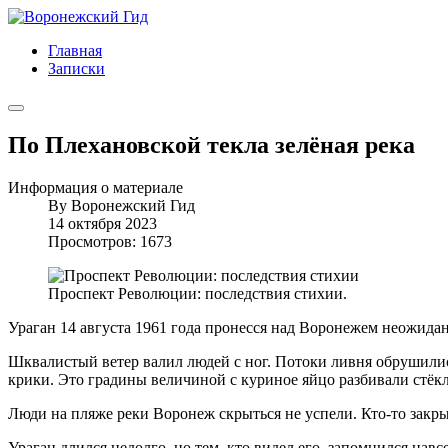
Главная
Записки
По Плехановской текла зелёная река
Информация о материале
By
Воронежский Гид
14 октября 2023
Просмотров: 1673
Проспект Революции: последствия стихии.
Ураган 14 августа 1961 года пронесся над Воронежем неожидан
Шквалистый ветер валил людей с ног. Потоки ливня обрушились 
крики. Это градины величиной с куриное яйцо разбивали стёк
Люди на пляже реки Воронеж скрыться не успели. Кто-то закры
Ураган длился недолго, но тем, кто видел его, запомнился нав