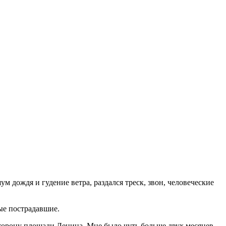
 дождя и гудение ветра, раздался треск, звон, человеческие
вые пострадавшие.
в сторону площади Ленина. Мне было чуть больше двух месяцев.