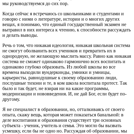
мы руководствуемся до сих пор.
Когда сейчас я встречаюсь со школьниками и студентами и
говорю с ними о литературе, истории и о многих других
вещах, я понимаю, что единый государственный экзамен не
вытравил в них интереса к чтению, к способности рассуждать
и делать выводы.
Речь о том, что никакая идеология, никакая школьная система
не смогут оболванить всех учеников и превратить их в
однородную, не желающую мыслить массу. Равно как никакая
система не сможет одинаково гармонично всех воспитать и
одинаково глубоко образовать. Из любой школы во все
времена выходили вундеркинды, умники и умницы,
карьеристы, равнодушные к своему образованию люди,
послушные тихони и те, в ком школа воспитала протест. Так
было и так будет, не взирая ни на какие программы,
модернизации и нововведения. И, не дай Бог, если будет по-
другому.
Я не специалист в образовании, но, отталкиваясь от своего
опыта, скажу вещь, которая может показаться банальной: в
деле воспитания и образования существует три основных
субъекта - ученик, учитель и семья. Это могло бы вызвать
усмешку, если бы не одно но. Рассуждая об образовании, мы