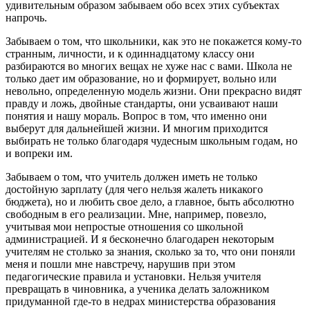
удивительным образом забываем обо всех этих субъектах
напрочь.
Забываем о том, что школьники, как это не покажется кому-то
странным, личности, и к одиннадцатому классу они
разбираются во многих вещах не хуже нас с вами. Школа не
только дает им образование, но и формирует, вольно или
невольно, определенную модель жизни. Они прекрасно видят
правду и ложь, двойные стандарты, они усваивают наши
понятия и нашу мораль. Вопрос в том, что именно они
выберут для дальнейшей жизни. И многим приходится
выбирать не только благодаря чудесным школьным годам, но
и вопреки им.
Забываем о том, что учитель должен иметь не только
достойную зарплату (для чего нельзя жалеть никакого
бюджета), но и любить свое дело, а главное, быть абсолютно
свободным в его реализации. Мне, например, повезло,
учитывая мои непростые отношения со школьной
администрацией. И я бесконечно благодарен некоторым
учителям не столько за знания, сколько за то, что они поняли
меня и пошли мне навстречу, нарушив при этом
педагогические правила и установки. Нельзя учителя
превращать в чиновника, а ученика делать заложником
придуманной где-то в недрах министерства образования