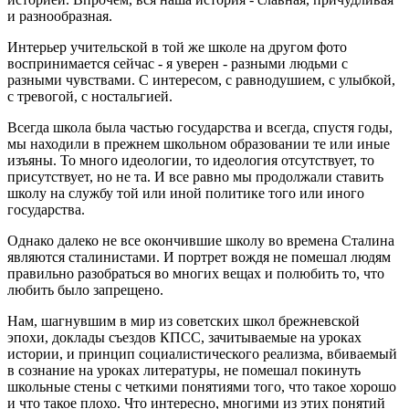
и разнообразная.
Интерьер учительской в той же школе на другом фото
воспринимается сейчас - я уверен - разными людьми с
разными чувствами. С интересом, с равнодушием, с улыбкой,
с тревогой, с ностальгией.
Всегда школа была частью государства и всегда, спустя годы,
мы находили в прежнем школьном образовании те или иные
изъяны. То много идеологии, то идеология отсутствует, то
присутствует, но не та. И все равно мы продолжали ставить
школу на службу той или иной политике того или иного
государства.
Однако далеко не все окончившие школу во времена Сталина
являются сталинистами. И портрет вождя не помешал людям
правильно разобраться во многих вещах и полюбить то, что
любить было запрещено.
Нам, шагнувшим в мир из советских школ брежневской
эпохи, доклады съездов КПСС, зачитываемые на уроках
истории, и принцип социалистического реализма, вбиваемый
в сознание на уроках литературы, не помешал покинуть
школьные стены с четкими понятиями того, что такое хорошо
и что такое плохо. Что интересно, многими из этих понятий