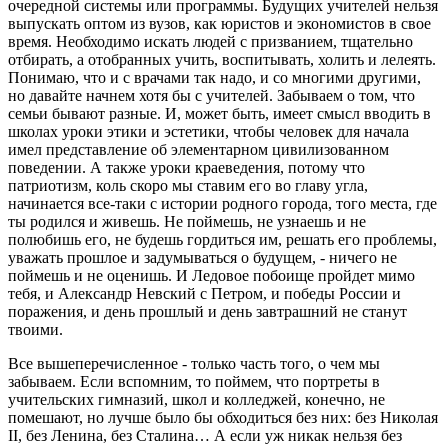
очередной системы или программы. Будущих учителей нельзя
выпускать оптом из вузов, как юристов и экономистов в свое
время. Необходимо искать людей с призванием, тщательно
отбирать, а отобранных учить, воспитывать, холить и лелеять.
Понимаю, что и с врачами так надо, и со многими другими,
но давайте начнем хотя бы с учителей. Забываем о том, что
семьи бывают разные. И, может быть, имеет смысл вводить в
школах уроки этики и эстетики, чтобы человек для начала
имел представление об элементарном цивилизованном
поведении. А также уроки краеведения, потому что
патриотизм, коль скоро мы ставим его во главу угла,
начинается все-таки с истории родного города, того места, где
ты родился и живешь. Не поймешь, не узнаешь и не
полюбишь его, не будешь гордиться им, решать его проблемы,
уважать прошлое и задумываться о будущем, - ничего не
поймешь и не оценишь. И Ледовое побоище пройдет мимо
тебя, и Александр Невский с Петром, и победы России и
поражения, и день прошлый и день завтрашний не станут
твоими.
Все вышеперечисленное - только часть того, о чем мы
забываем. Если вспомним, то поймем, что портреты в
учительских гимназий, школ и колледжей, конечно, не
помешают, но лучше было бы обходиться без них: без Николая
II, без Ленина, без Сталина… А если уж никак нельзя без