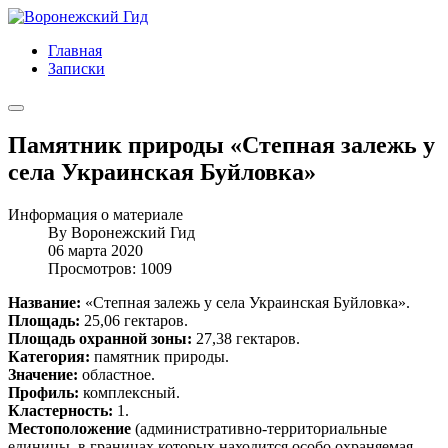
Главная
Записки
Памятник природы «Степная залежь у
села Украинская Буйловка»
Информация о материале
By
Воронежский Гид
06 марта 2020
Просмотров: 1009
Название:
«Степная залежь у села Украинская Буйловка».
Площадь:
25,06 гектаров.
Площадь охранной зоны:
27,38 гектаров.
Категория:
памятник природы.
Значение:
областное.
Профиль:
комплексный.
Кластерность:
1.
Местоположение
(административно-территориальные
единицы, в границах которых находится особо охраняемая