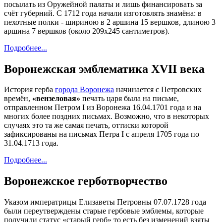
посылать из Оружейной палаты и лишь финансировать за
счёт губерний. С 1712 года начали изготовлять знамёна: в
пехотные полки - шириною в 2 аршина 15 вершков, длиною 3
аршина 7 вершков (около 209х245 сантиметров).
Подробнее...
Воронежская эмблематика XVII века
История герба
города Воронежа
начинается с Петровских
времён,
«вензеловая»
печать царя была на письме,
отправленном Петром I из Воронежа 16.04.1701 года и на
многих более поздних письмах. Возможно, что в некоторых
случаях это та же самая печать, оттиски которой
зафиксированы на письмах Петра I с апреля 1705 года по
31.04.1713 года.
Подробнее...
Воронежское герботворчество
Указом императрицы Елизаветы Петровны 07.07.1728 года
были переутверждены старые гербовые эмблемы, которые
получили статус «старый герб» то есть без изменений взяты