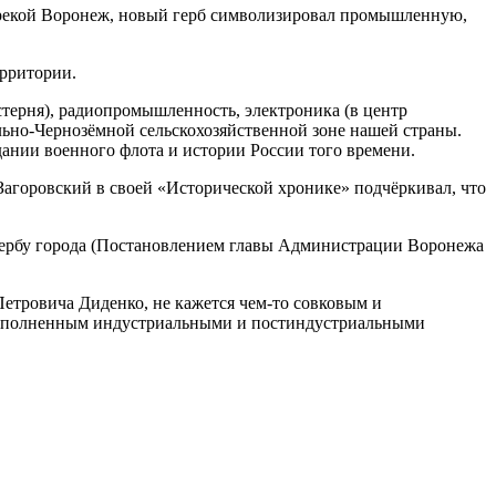
о рекой Воронеж, новый герб символизировал промышленную,
ерритории.
терня), радиопромышленность, электроника (в центр
ьно-Чернозёмной сельскохозяйственной зоне нашей страны.
ании военного флота и истории России того времени.
агоровский в своей «Исторической хронике» подчёркивал, что
 гербу города (Постановлением главы Администрации Воронежа
етровича Диденко, не кажется чем-то совковым и
, наполненным индустриальными и постиндустриальными