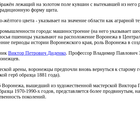
зображён лежащий на золотом поле кувшин с вытекавшей из нег
традиционную форму щита.
о-жёлтого цвета - указывает на значение области как аграрной т
ромышленности города: машиностроение (на него указывает шес
лосья пшеницы указывают на расположение Воронежа в Централ
нние периоды истории Воронежского края, роль Воронежа в созд
жник
Виктор Петрович Диденко
. Профессор Владимир Павлович З
ронежцев.
ческой арены, воронежцы предпочли вновь вернуться к старому
ой герб образца 1881 года).
б Воронежа, вышедший из художественной мастерской Виктора П
бразца 1970-1990-х годов, представляется более продвинутым
твенность поколений.