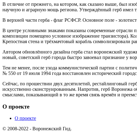
В отличие от прежнего, на котором, как сказано выше, был и
научную и аграрную мощь региона. Утверждённый герб имел 
В верхней части герба - флаг РСФСР. Основное поле - золотист
В центре условными знаками показаны современные отрасли п
композиции помещено условное изображение транзистора). Ко
Крепостная стена и трёхмачтовый корабль символизировали ра
Автором обновлённого дизайна герба стал воронежский худо
новый, советский герб города быстро завоевал признание у во
Тем не менее, после ухода коммунистической партии с полити
№ 550 от 19 июля 1994 года восстановлен исторический городск
Сейчас, по прошествии двух десятилетий, рестайлинговый гер
искусственно сконструированным. Напротив, герб Воронежа о
смыслами, показывающий в то же время связь времён и преемс
О проекте
О проекте
© 2008-2022 - Воронежский Гид.