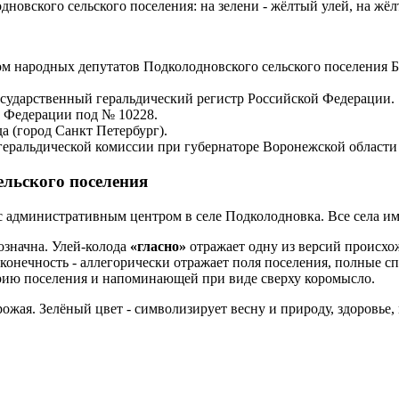
овского сельского поселения: на зелени - жёлтый улей, на жёл
ом народных депутатов Подколодновского сельского поселения 
Государственный геральдический регистр Российской Федерации.
й Федерации под № 10228.
а (город Санкт Петербург).
 геральдической комиссии при губернаторе Воронежской области
льского поселения
 с административным центром в селе Подколодновка. Все села и
означна. Улей-колода
«гласно»
отражает одну из версий происхо
конечность - аллегорически отражает поля поселения, полные с
рию поселения и напоминающей при виде сверху коромысло.
рожая. Зелёный цвет - символизирует весну и природу, здоровье