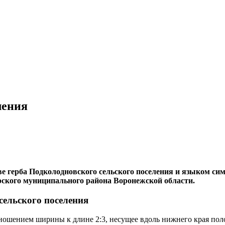
ления
ве герба Подколодновского сельского поселения и языком си
рского муниципального района Воронежской области.
ельского поселения
тношением ширины к длине 2:3, несущее вдоль нижнего края по