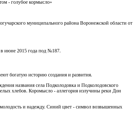
том - голубое кормысло»
Богучарского муниципального района Воронежской области от
 в июне 2015 года под №187.
меют богатую историю создания и развития.
ждения названия села Подколодовка и Подколодовского
пелых хлебов. Коромысло - аллегория излучины реки Дон
, молодость и надежду. Синий цвет - символ возвышенных