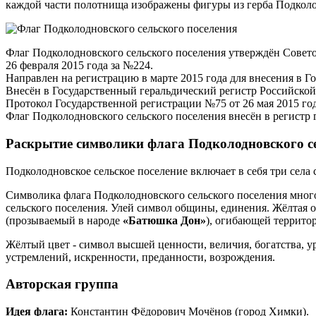
каждой части полотнища изображены фигуры из герба Подколодн
Флаг Подколодновского сельского поселения утверждён Совет
26 февраля 2015 года за №224.
Направлен на регистрацию в марте 2015 года для внесения в 
Внесён в Государственный геральдический регистр Российско
Протокол Государственной регистрации №75 от 26 мая 2015 год
Флаг Подколодновского сельского поселения внесён в регистр
Раскрытие символики флага Подколодновского се
Подколодновское сельское поселение включает в себя три села
Символика флага Подколодновского сельского поселения мног
сельского поселения. Улей символ общины, единения. Жёлтая о
(прозываемый в народе
«Батюшка Дон»
), огибающей террито
Жёлтый цвет - символ высшей ценности, величия, богатства, у
устремлений, искренности, преданности, возрождения.
Авторская группа
Идея флага:
Константин Фёдорович Мочёнов (город Химки).