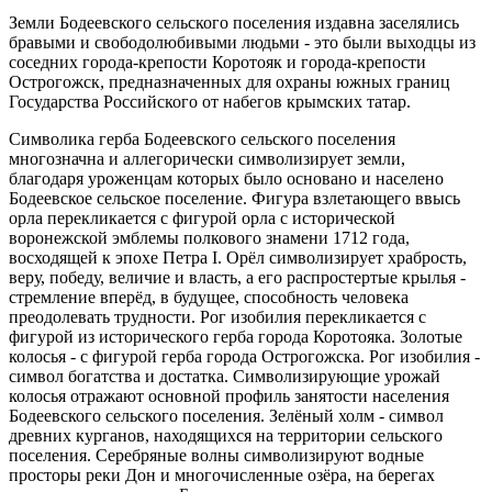
Земли Бодеевского сельского поселения издавна заселялись
бравыми и свободолюбивыми людьми - это были выходцы из
соседних города-крепости Коротояк и города-крепости
Острогожск, предназначенных для охраны южных границ
Государства Российского от набегов крымских татар.
Символика герба Бодеевского сельского поселения
многозначна и аллегорически символизирует земли,
благодаря уроженцам которых было основано и населено
Бодеевское сельское поселение. Фигура взлетающего ввысь
орла перекликается с фигурой орла с исторической
воронежской эмблемы полкового знамени 1712 года,
восходящей к эпохе Петра I. Орёл символизирует храбрость,
веру, победу, величие и власть, а его распростертые крылья -
стремление вперёд, в будущее, способность человека
преодолевать трудности. Рог изобилия перекликается с
фигурой из исторического герба города Коротояка. Золотые
колосья - с фигурой герба города Острогожска. Рог изобилия -
символ богатства и достатка. Символизирующие урожай
колосья отражают основной профиль занятости населения
Бодеевского сельского поселения. Зелёный холм - символ
древних курганов, находящихся на территории сельского
поселения. Серебряные волны символизируют водные
просторы реки Дон и многочисленные озёра, на берегах