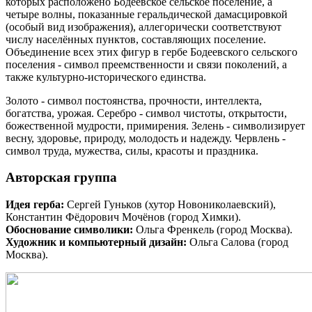
которых расположено Бодеевское сельское поселение, а
четыре волны, показанные геральдической дамасцировкой
(особый вид изображения), аллегорически соответствуют
числу населённых пунктов, составляющих поселение.
Объединение всех этих фигур в гербе Бодеевского сельского
поселения - символ преемственности и связи поколений, а
также культурно-исторического единства.
Золото - символ постоянства, прочности, интеллекта,
богатства, урожая. Серебро - символ чистоты, открытости,
божественной мудрости, примирения. Зелень - символизирует
весну, здоровье, природу, молодость и надежду. Червлень -
символ труда, мужества, силы, красоты и праздника.
Авторская группа
Идея герба:
Сергей Гуньков (хутор Новониколаевский),
Константин Фёдорович Мочёнов (город Химки).
Обоснование символики:
Ольга Френкель (город Москва).
Художник и компьютерный дизайн:
Ольга Салова (город
Москва).