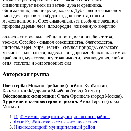
символизирует венок из ветвей дуба и орешника,
обнимающих, словно руки, колесо. Дуб является символом
наследия, здоровья, твёрдости, долголетия, силы и
мужественности. Орех символизирует изобилие здешней
природы дарами леса, плодородие, жизненную энергию.
Золото - символ высшей ценности, величия, богатства,
урожая. Серебро - символ совершенства, благородства,
чистоты, веры, мира. Зелень - символ природы, сельского
хозяйства, молодости, надежды и здоровья. Червлень - символ
храбрости, мужества, неустрашимости, великодушия, любви,
огня, теплоты и животворных сил.
Авторская группа
Идея герба:
Михаил Грибанов (посёлок Курбатово),
Константин Фёдорович Мочёнов (город Химки).
Обоснование символики:
Ольга Френкель (город Москва).
Художник и компьютерный дизайн:
Анна Гарсия (город
Москва).
Герб Нижнедевицкого муниципального района
Флаг Курбатовского сельского поселения
Нижнедевицкий муниципальный район