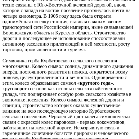
тесно связаны с Юго-Восточной железной дорогой, вдоль
которой с запада на восток поселение протянулось почти на
четыре километра. В 1905 году здесь была открыта
одноимённая поселку станция, ставшая важным звеном
транспортной сети Российской империи, ныне связывающей
Воронежскую область и Курскую область. Строительство
дороги и последующее её использование способствовали
активному заселению прилегающей к ней местности, росту
торговли, промышленности и туризма.
Символика герба Курбатовского сельского поселения
многозначна. Колесо символ солнца, динамичного движения
вперёд, постоянного развития и поиска, открытости всему
новому, целеустремлённости и вечности. Одновременно с
этим, колесо образовывает символ
«круглого года»
,
круговорота сезонов как основы сельскохозяйственного
уклада, что подчеркивает особую роль сельского хозяйства в
экономике поселения. Колесо символ железной дороги и
станции, строительство которых оказало существенное
влияние на всю последующую историю Курбатовского
сельского поселения. Червленый цвет колеса символически
связан с окраской колёс паровозов - первых локомотивов,
работавших на железной дороге. Неразрывную связь и
гармоничное сочетание богатств природы и человеческого
труда в гербе Курбатовского сельского поселения