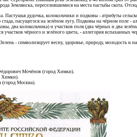
ода Землянска, переселившимися на места пастьбы скота. Отсюд
. Пастушья дудочка, колокольчики и подковы - атрибуты сельско
о стада, пасущегося на зелёном лугу. Подковы на чёрном поле - 
овы, два колокольчика) и участков поля (два чёрных и два зелён
 участков чёрного и зелёного цвета, - аллегория вспаханных че
Зелень - символизирует весну, здоровье, природу, молодость и н
Фёдорович Мочёнов (город Химки).
 Химки).
 (город Москва).