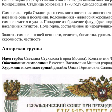
Кондрашёвка. Стадница основана в 1770 году однодворцами гор
Символика герба Стадницкого сельского поселения многозначна
название села и поселения. Колокольчики - аллегория коровьег
символ счастья и удачи. Попарное изображение фигур (две подк
населённых пунктов. Поле герба, составленное из чередующихся
Золото - символ высшей ценности, величия, богатства, урожая. 
скромность, честность.
Авторская группа
Идея герба:
Светлана Стукалова (город Москва), Константин 
Обоснование символики:
Вячеслав Васильевич Мишин (город
Художник и компьютерный дизайн:
Ольга Германовна Салова