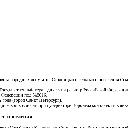
овета народных депутатов Стадницкого сельского поселения Се
в Государственный геральдический регистр Российской Федераци
й Федерации под №8016.
 года (город Санкт Петербург).
ьдической комиссии при губернаторе Воронежской области в янв
го поселения
ечке Серебрянке (бывшая река Землянка), в 46 километрах от ра