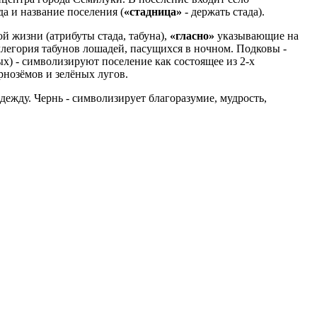
а и название поселения (
«стадница»
- держать стада).
й жизни (атрибуты стада, табуна),
«гласно»
указывающие на
аллегория табунов лошадей, пасущихся в ночном. Подковы -
ых) - символизируют поселение как состоящее из 2-х
рнозёмов и зелёных лугов.
адежду. Чернь - символизирует благоразумие, мудрость,