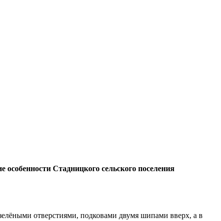
е особенности Стадницкого сельского поселения
с зелёными отверстиями, подковами двумя шипами вверх, а в