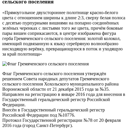
сельского поселения
«Прямоугольное двухстороннее полотнище красно-белого
цвета с отношением ширины к длине 2:3, сверху белая полоса
с десятью пурпурными вишнями на попарно соединённых
зелёных черенках с листьями того же цвета, причём боковые
пары вишен соприкасаются, в центре изображена фигура
герба Гремяченского сельского поселения: золотой колокол,
имеющий подвязанную к языку серебряную волнообразно
нисходящую верёвку, превращающуюся в поток и уходящую
за край полотнища»
Флаг Гремяченского сельского поселения утверждён
решением Совета народных депутатов Гремяченского
сельского поселения Хохольского муниципального района
Воронежской области от 21 декабря 2015 года за №35.
Направлен на регистрацию в январе 2016 года для внесения в
Государственный геральдический регистр Российской
Федерации.
Внесён в Государственный геральдический регистр
Российской Федерации под №10776.
Протокол Государственной регистрации №78 от 20 февраля
2016 года (город Санкт-Петербург).