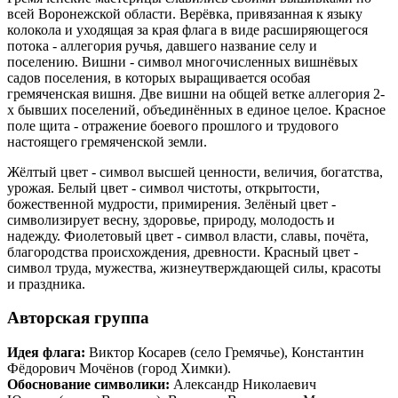
всей Воронежской области. Верёвка, привязанная к языку
колокола и уходящая за края флага в виде расширяющегося
потока - аллегория ручья, давшего название селу и
поселению. Вишни - символ многочисленных вишнёвых
садов поселения, в которых выращивается особая
гремяченская вишня. Две вишни на общей ветке аллегория 2-
х бывших поселений, объединённых в единое целое. Красное
поле щита - отражение боевого прошлого и трудового
настоящего гремяченской земли.
Жёлтый цвет - символ высшей ценности, величия, богатства,
урожая. Белый цвет - символ чистоты, открытости,
божественной мудрости, примирения. Зелёный цвет -
символизирует весну, здоровье, природу, молодость и
надежду. Фиолетовый цвет - символ власти, славы, почёта,
благородства происхождения, древности. Красный цвет -
символ труда, мужества, жизнеутверждающей силы, красоты
и праздника.
Авторская группа
Идея флага:
Виктор Косарев (село Гремячье), Константин
Фёдорович Мочёнов (город Химки).
Обоснование символики:
Александр Николаевич