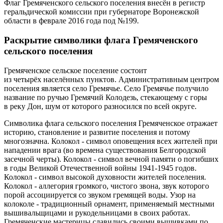
Флаг Гремяченского сельского поселения внесён в регистр
геральдической комиссии при губернаторе Воронежской
области в феврале 2016 года под №199.
Раскрытие символики флага Гремяченского
сельского поселения
Гремяченское сельское поселение состоит
из четырёх населённых пунктов. Административным центром
поселения является село Гремячье. Село Гремячье получило
название по ручью Гремячий Колодезь, стекающему с горы
в реку Дон, шум от которого разносился по всей округе.
Символика флага сельского поселения Гремяченское отражает
историю, становление и развитие поселения и потому
многозначна. Колокол - символ оповещения всех жителей при
нападении врага (во времена существования Белгородской
засечной черты). Колокол - символ вечной памяти о погибших
в годы Великой Отечественной войны 1941-1945 годов.
Колокол - символ высокой духовности жителей поселения.
Колокол - аллегория громкого, чистого звона, звук которого
порой ассоциируется со звуком гремящей воды. Узор на
колоколе - традиционный орнамент, применяемый местными
вышивальщицами и рукодельницами в своих работах.
Гремяченские мастерицы славились своими вышивками по