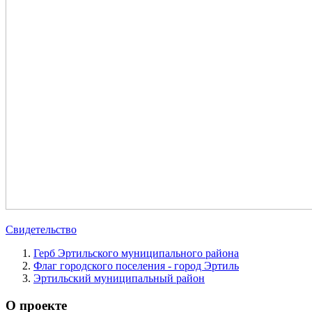
Свидетельство
Герб Эртильского муниципального района
Флаг городского поселения - город Эртиль
Эртильский муниципальный район
О проекте