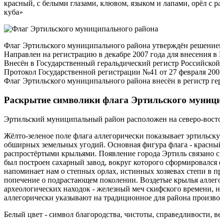
красный, с белыми глазами, клювом, языком и лапами, орёл с 
куба»
Флаг Эртильского муниципального района утверждён решением
Направлен на регистрацию в декабре 2007 года для внесения 
Внесён в Государственный геральдический регистр Российско
Протокол Государственной регистрации №41 от 27 февраля 2008
Флаг Эртильского муниципального района внесён в регистр ге
Раскрытие символики флага Эртильского муниц
Эртильский муниципальный район расположен на северо-вост
Жёлто-зеленое поле флага аллегорически показывает эртильску
обширных земельных угодий. Основная фигура флага - красный 
распростёртыми крыльями. Появление города Эртиль связано с 
был построен сахарный завод, вокруг которого сформировался
напоминает нам о степных орлах, истинных хозяевах степи в п
попечение о подрастающем поколении. Воздетые крылья аллего
археологических находок - железный меч скифского времени, 
аллегорически указывают на традиционное для района произво
Белый цвет - символ благородства, чистоты, справедливости, 