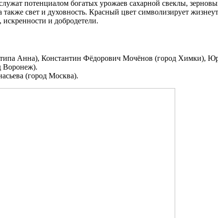
служат потенциалом богатых урожаев сахарной свеклы, зерновых
 а также свет и духовность. Красный цвет символизирует жизне
 искренности и добродетели.
 типа Анна), Константин Фёдорович Мочёнов (город Химки), Ю
 Воронеж).
асьева (город Москва).