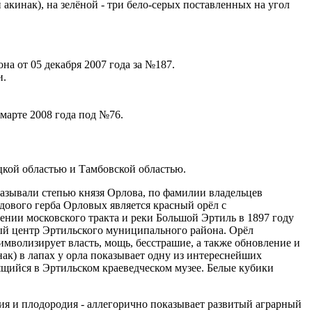
акинак), на зелёной - три бело-серых поставленных на угол
а от 05 декабря 2007 года за №187.
и.
марте 2008 года под №76.
кой областью и Тамбовской областью.
называли степью князя Орлова, по фамилии владельцев
дового герба Орловых является красный орёл с
ении московского тракта и реки Большой Эртиль в 1897 году
ный центр Эртильского муниципального района. Орёл
имволизирует власть, мощь, бесстрашие, а также обновление и
ак) в лапах у орла показывает одну из интереснейших
ящийся в Эртильском краеведческом музее. Белые кубики
лия и плодородия - аллегорично показывает развитый аграрный