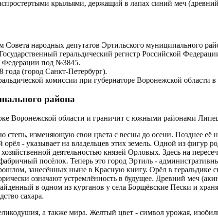
распростертыми крыльями, держащий в лапах синий меч (древний 
 Совета народных депутатов Эртильского муниципального район
в Государственный геральдический регистр Российской Федераци
й Федерации под №3845.
 года (город Санкт-Петербург).
ральдической комиссии при губернаторе Воронежской области в 
ипального района
оке Воронежской области и граничит с южными районами Липец
ю степь, изменяющую свои цвета с весны до осени. Позднее её 
орёл - указывает на владельцев этих земель. Одной из фигур ро
хозяйственной деятельностью князей Орловых. Здесь на пересеч
 фабричный посёлок. Теперь это город Эртиль - административ
рошлом, занесённых ныне в Красную книгу. Орёл в геральдике с
рически означают устремлённость в будущее. Древний меч (акин
найденный в одном из курганов у села Борщёвские Пески и хран
дство сахара.
великодушия, а также мира. Желтый цвет - символ урожая, изоби