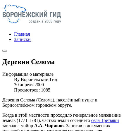
Главная
Записки
Деревня Селома
Информация о материале
By
Воронежский Гид
30 апреля 2009
Просмотров: 1085
Деревня Селома (Селома), населённый пункт в
Борисоглебском городском округе.
Когда в этой местности проходило генеральное межевание
земель (1771-1781), частью земли соседнего
села Третьяки
завладел майор
А.А. Чириков
. Записав в документах
межевой канцелярии, что эта земля досталась
«по