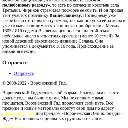
полюбовному разводу»
, то есть по согласию крестьян села
Третьяки, Чириков стремился поскорее её сбыть. И он продал
этот участок помещику
Вышеславцеву
. Последнему уже
легче было отстаивать эту землю, так как покупка её за деньги
уже создавала видимость законности приобретения. Между
1805-1810 годами Вышеславцев поселил на этой земле
небольшое число крепостных крестьян (менее 10 семей). За
новой деревней закрепилось название Селама. Она
упоминается в документах 1816 года. Происхождение её
названия неясно.
О проекте
О проекте
© 2008-2022 - Воронежский Гид.
Воронежский Гид меняет свой формат. Благодарим вас, что
долгие годы вы были с нами. Мы не спешим с вами
прощаться, Воронежский Гид продолжит свой путь. Все
прежние и новые материалы обретут свой дом по адресу
https://vrnency.ru/
под брендом «Воронежская Энциклопедия».
Ждём Вас в наших социальных группах и на сайте.