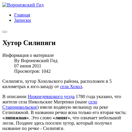
Главная
Записки
Хутор Силипяги
Информация о материале
By
Воронежский Гид
07 июня 2011
Просмотров: 1042
Силипяги, хутор Хохольского района, расположен в 5
километрах к юго-западу от
села Хохол
.
В описании
Нижнедевицкого уезда
1780 года указано, что
жители села Никольские Матренки (ныне
село
Староникольское
) имели водяную мельницу на реке
Селипяжной. В названии речки ясна только его вторая часть:
«липяжная»
. Это слово
«липяг»
, что означает небольшой
лесок. Позднее здесь поселен хутор, который получил
название по речке - Силипяги.