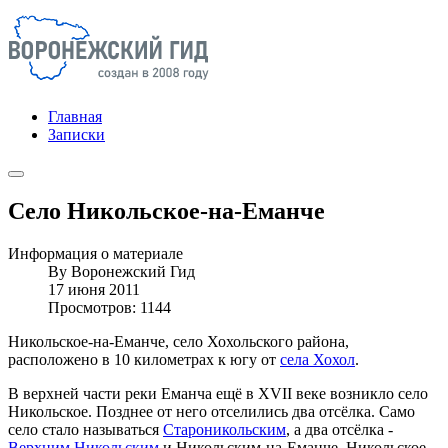
Главная
Записки
Село Никольское-на-Еманче
Информация о материале
By
Воронежский Гид
17 июня 2011
Просмотров: 1144
Никольское-на-Еманче, село Хохольского района,
расположено в 10 километрах к югу от
села Хохол
.
В верхней части реки Еманча ещё в XVII веке возникло село
Никольское. Позднее от него отселились два отсёлка. Само
село стало называться
Староникольским
, а два отсёлка -
Верхним Никольским
и Никольским-на-Еманче. Никольское-