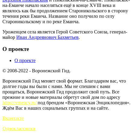
на-Еманче начало населяться ещё в конце XVIII века и
являлось как бы продолжением Староникольского в сторону
течения реки Еманча. Название оно получило по селу
Староникольскому и по реке Еманча.
Уроженцем села является Герой Советского Союза, генерал-
майор
Иван Андреянович Бахметьев
.
О проекте
О проекте
© 2008-2022 - Воронежский Гид.
Воронежский Гид меняет свой формат. Благодарим вас, что
долгие годы вы были с нами. Мы не спешим с вами
прощаться, Воронежский Гид продолжит свой путь. Все
прежние и новые материалы обретут свой дом по адресу
https://vrnency.ru/
под брендом «Воронежская Энциклопедия».
Ждём Вас в наших социальных группах и на сайте.
Вконтакте
Одноклассники