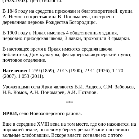
(1928-1963). Центр волости.
В 1846 году на средства прихожан и благотворителей, купца
А. Немова и крестьянина В. Пономарева, построена
деревянная церковь Рождества Богородицы.
В 1900 году в Ярках имелись 4 общественных здания,
церковно-приходская школа, 3 лавки, проходили 3 ярмарки.
В настоящее время в Ярках имеются средняя школа,
библиотека, Дом культуры, фельдшерско-акушерский пункт,
почтовое отделение.
Население:
1 259 (1859), 2 013 (1900), 2 911 (1926), 1 170
(2007), 1 053 (2011).
Уроженцами села Ярки являются В.И. Авдеев, С.М. Заборьев,
Н.В. Комов, А.Н. Пономарев, А.И. Потапов.
***
ЯРКИ,
село Новохопёрского района.
Еще в середине XVIII века на том месте, где оно находится, на
порожней земле, по левому берегу речки Елани поселились
вольные хлебопашцы. Вскоре власти согнали их с этого