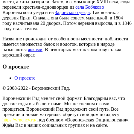
места, а хаты разорили. Затем, в самом конце XVIII века, сюда
перевели крестьян-однодворцев из
села Бобяково
Воронежского уезда и из
Задонского уезда
. Так возникла
деревня Ярки. Сначала она была совсем маленькой, в 1804
году насчитывала 20 дворов. Потом деревня выросла, и в 1846
году стала селом.
Название происходит от особенности местности: поблизости
имеется множество балок и водоток, которые в народе
называются
ярками
. В некоторых местах яром зовут также
заросший овраг.
О проекте
О проекте
© 2008-2022 - Воронежский Гид.
Воронежский Гид меняет свой формат. Благодарим вас, что
долгие годы вы были с нами. Мы не спешим с вами
прощаться, Воронежский Гид продолжит свой путь. Все
прежние и новые материалы обретут свой дом по адресу
https://vrnency.ru/
под брендом «Воронежская Энциклопедия».
Ждём Вас в наших социальных группах и на сайте.