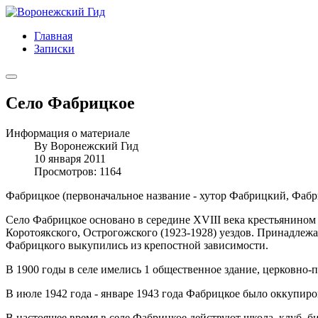
Главная
Записки
Село Фабрицкое
Информация о материале
By
Воронежский Гид
10 января 2011
Просмотров: 1164
Фабрицкое (первоначальное название - хутор Фабрицкий, Фабри
Село Фабрицкое основано в середине XVIII века крестьянином 
Коротоякского, Острогожского (1923-1928) уездов. Принадлежа
Фабрицкого выкупились из крепостной зависимости.
В 1900 годы в селе имелись 1 общественное здание, церковно-п
В июле 1942 года - январе 1943 года Фабрицкое было оккупи
В настоящее время в селе Фабрицкое действуют школа, клуб, б