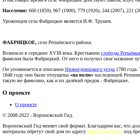
Население:
660 (1859), 967 (1900), 779 (1926), 244 (2007), 221 (2
Уроженцем села Фабрицкое является И.Ф. Трушев.
ФАБРИЦКОЕ,
село Репьёвского района.
Возникло в середине XVIII века. Крестьянин
слободы Репьёвк
фамилия была Фабрицкий. От него и получил свое название хут
Он упоминается в описании
Нижнедевицкого уезда
1780 года.
1848 году они были отпущены
«на волю»
наследницей Репнина
такую же фамилию, как и их далёкий предок - Фабрицкие.
О проекте
О проекте
© 2008-2022 - Воронежский Гид.
Воронежский Гид меняет свой формат. Благодарим вас, что до
материалы обретут свой дом по адресу
https://vrnency.ru/
под бре