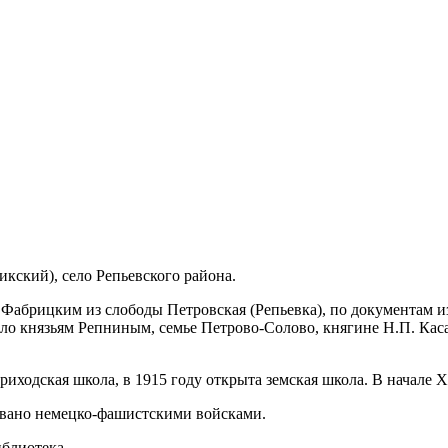
кский), село Репьевского района.
Фабрицким из слободы Петровская (Репьевка), по документам из
ло князьям Репниным, семье Петрово-Солово, княгине Н.П. Каса
риходская школа, в 1915 году открыта земская школа. В начале 
ровано немецко-фашистскими войсками.
иблиотека.