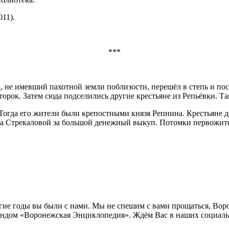
011).
***
и
, не имевший пахотной земли поблизости, перешёл в степь и пос
орок. Затем сюда подселились другие крестьяне из Репьёвки. Та
 Тогда его жители были крепостными князя Репнина. Крестьяне д
 Стрекаловой за большой денежный выкуп. Потомки первожителя
лгие годы вы были с нами. Мы не спешим с вами прощаться, Во
ндом «Воронежская Энциклопедия». Ждём Вас в наших социальн