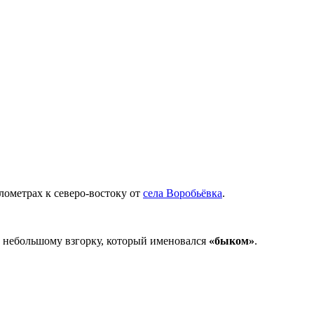
лометрах к северо-востоку от
села Воробьёвка
.
по небольшому взгорку, который именовался
«быком»
.