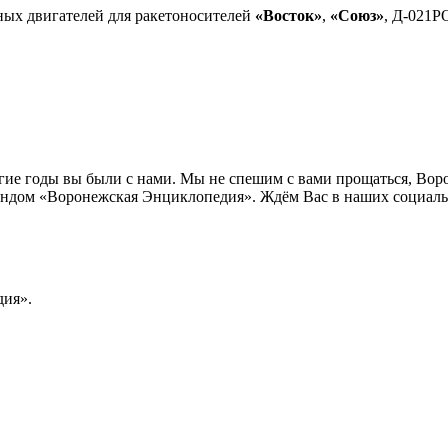
ных двигателей для ракетоносителей
«Восток»
,
«Союз»
, Д-021Р
лгие годы вы были с нами. Мы не спешим с вами прощаться, Во
ндом «Воронежская Энциклопедия». Ждём Вас в наших социальн
ия».