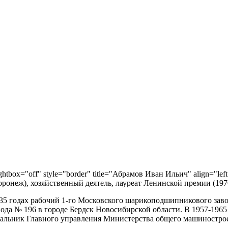
ightbox="off" style="border" title="Абрамов Иван Ильич" align="lef
оронеж), хозяйственный деятель, лауреат Ленинской премии (197
5 годах рабочий 1-го Московского шарикоподшипникового завод
вода № 196 в городе Бердск Новосибирской области. В 1957-1965
ачальник Главного управления Министерства общего машиностр