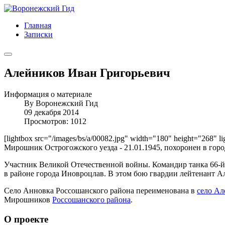
Главная
Записки
Алейников Иван Григорьевич
Информация о материале
By
Воронежский Гид
09 декабря 2014
Просмотров: 1012
[lightbox src="/images/bs/a/00082.jpg" width="180" height="268" 
Мирошник Острогожского уезда - 21.01.1945, похоронен в гор
Участник Великой Отечественной войны. Командир танка 66-й г
в районе города Иновроцлав. В этом бою гвардии лейтенант А
Село Анновка Россошанского района переименована в
село Ал
Мирошников
Россошанского района
.
О проекте