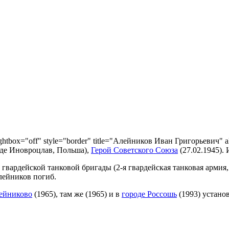
lightbox="off" style="border" title="Алейников Иван Григорьевич" a
оде Иновроцлав, Польша),
Герой Советского Союза
(27.02.1945). 
вардейской танковой бригады (2-я гвардейская танковая армия, 
лейников погиб.
ейниково
(1965), там же (1965) и в
городе Россошь
(1993) устано