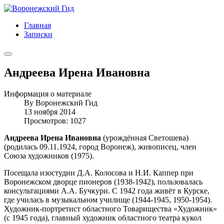
Главная
Записки
Андреева Ирена Ивановна
Информация о материале
By
Воронежский Гид
13 ноября 2014
Просмотров: 1027
Андреева Ирена Ивановна
(урождённая Светошева)
(родилась 09.11.1924, город Воронеж), живописец, член
Союза художников (1975).
Посещала изостудии Д.А. Колосова и Н.И. Каппер при
Воронежском дворце пионеров (1938-1942), пользовалась
консультациями А.А. Бучкури. С 1942 года живёт в Курске,
где училась в музыкальном училище (1944-1945, 1950-1954).
Художник-портретист областного Товарищества «Художник»
(с 1945 года), главный художник областного театра кукол