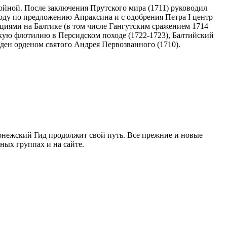
войной. После заключения Прутского мира (1711) руководил
году по предложению Апраксина и с одобрения Петра I центр
циями на Балтике (в том числе Гангутским сражением 1714
скую флотилию в Персидском походе (1722-1723), Балтийский
жден орденом святого Андрея Первозванного (1710).
ронежский Гид продолжит свой путь. Все прежние и новые
ых группах и на сайте.