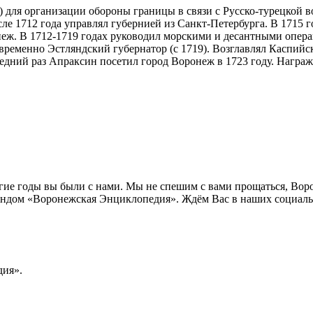
1) для организации обороны границы в связи с Русско-турецкой 
ле 1712 года управлял губернией из Санкт-Петербурга. В 1715 
неж. В 1712-1719 годах руководил морскими и десантными опера
овременно Эстляндский губернатор (с 1719). Возглавлял Каспий
следний раз Апраксин посетил город Воронеж в 1723 году. Награ
лгие годы вы были с нами. Мы не спешим с вами прощаться, Во
ндом «Воронежская Энциклопедия». Ждём Вас в наших социальн
ия».