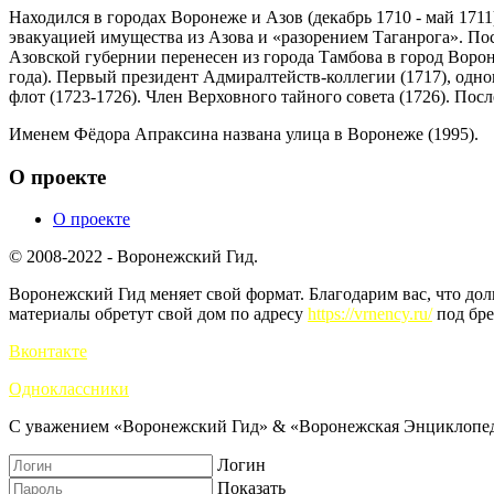
Находился в городах Воронеже и Азов (декабрь 1710 - май 171
эвакуацией имущества из Азова и «разорением Таганрога». Пос
Азовской губернии перенесен из города Тамбова в город Воро
года). Первый президент Адмиралтейств-коллегии (1717), одн
флот (1723-1726). Член Верховного тайного совета (1726). По
Именем Фёдора Апраксина названа улица в Воронеже (1995).
О проекте
О проекте
© 2008-2022 - Воронежский Гид.
Воронежский Гид меняет свой формат. Благодарим вас, что до
материалы обретут свой дом по адресу
https://vrnency.ru/
под бре
Вконтакте
Одноклассники
С уважением «Воронежский Гид» & «Воронежская Энциклопед
Логин
Показать