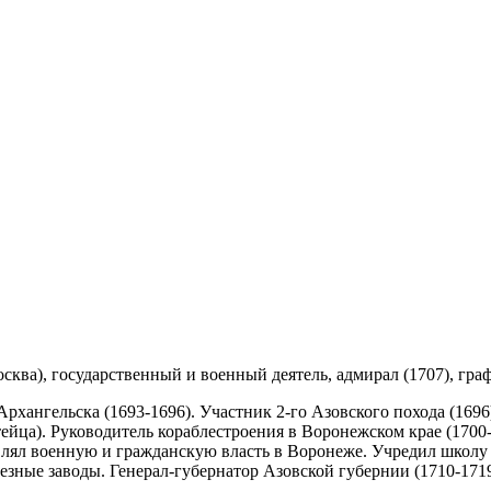
Москва), государственный и военный деятель, адмирал (1707), гра
Архангельска (1693-1696). Участник 2-го Азовского похода (169
ейца). Руководитель кораблестроения в Воронежском крае (1700-
твлял военную и гражданскую власть в Воронеже. Учредил школу
езные заводы. Генерал-губернатор Азовской губернии (1710-1719