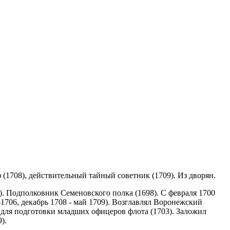
ф (1708), действительный тайный советник (1709). Из дворян.
6). Подполковник Семеновского полка (1698). С февраля 1700
1706, декабрь 1708 - май 1709). Возглавлял Воронежский
 для подготовки младших офицеров флота (1703). Заложил
).