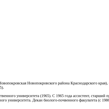
Новопокровская Новопокровского района Краснодарского края), б
5).
енного университета (1965). С 1965 года ассистент, старший п
го университета. Декан биолого-почвенного факультета (с 1986