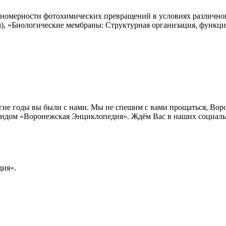
акономерности фотохимических превращений в условиях различн
), «Биологические мембраны: Структурная организация, функц
лгие годы вы были с нами. Мы не спешим с вами прощаться, Во
ндом «Воронежская Энциклопедия». Ждём Вас в наших социальн
ия».