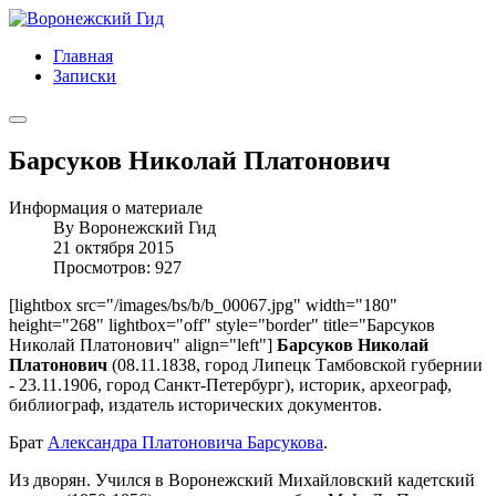
Главная
Записки
Барсуков Николай Платонович
Информация о материале
By
Воронежский Гид
21 октября 2015
Просмотров: 927
[lightbox src="/images/bs/b/b_00067.jpg" width="180"
height="268" lightbox="off" style="border" title="Барсуков
Николай Платонович" align="left"]
Барсуков Николай
Платонович
(08.11.1838, город Липецк Тамбовской губернии
- 23.11.1906, город Санкт-Петербург), историк, археограф,
библиограф, издатель исторических документов.
Брат
Александра Платоновича Барсукова
.
Из дворян. Учился в Воронежский Михайловский кадетский