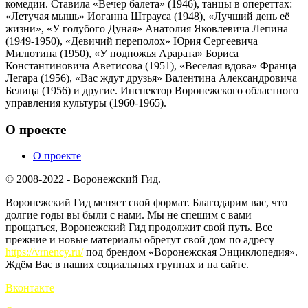
комедии. Ставила «Вечер балета» (1946), танцы в опереттах:
«Летучая мышь» Иоганна Штрауса (1948), «Лучший день её
жизни», «У голубого Дуная» Анатолия Яковлевича Лепина
(1949-1950), «Девичий переполох» Юрия Сергеевича
Милютина (1950), «У подножья Арарата» Бориса
Константиновича Аветисова (1951), «Веселая вдова» Франца
Легара (1956), «Вас ждут друзья» Валентина Александровича
Белица (1956) и другие. Инспектор Воронежского областного
управления культуры (1960-1965).
О проекте
О проекте
© 2008-2022 - Воронежский Гид.
Воронежский Гид меняет свой формат. Благодарим вас, что
долгие годы вы были с нами. Мы не спешим с вами
прощаться, Воронежский Гид продолжит свой путь. Все
прежние и новые материалы обретут свой дом по адресу
https://vrnency.ru/
под брендом «Воронежская Энциклопедия».
Ждём Вас в наших социальных группах и на сайте.
Вконтакте