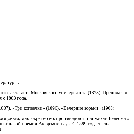
тературы.
го факультета Московского университета (1878). Преподавал в
 с 1883 года.
87), «Три копеечки» (1896), «Вечерние зорьки» (1908).
разцовым, многократно воспроизводился при жизни Бельского
Пушкинской премии Академии наук. С 1889 года член-
е.