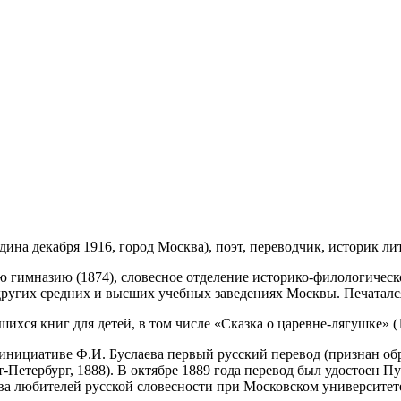
едина декабря 1916, город Москва), поэт, переводчик, историк ли
 гимназию (1874), словесное отделение историко-филологическо
 других средних и высших учебных заведениях Москвы. Печатался
ся книг для детей, в том числе «Сказка о царевне-лягушке» (18
инициативе Ф.И. Буслаева первый русский перевод (признан об
т-Петербург, 1888). В октябре 1889 года перевод был удостоен 
ва любителей русской словесности при Московском университет