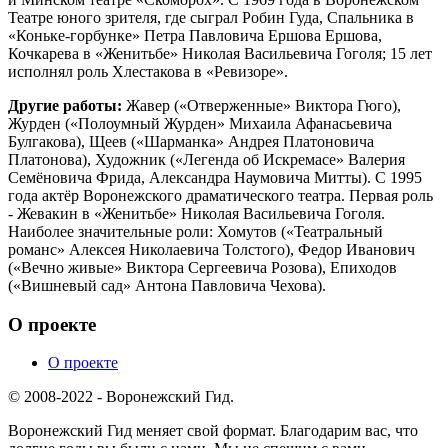
Театре юного зрителя, где сыграл Робин Гуда, Спальника в
«Коньке-горбунке» Петра Павловича Ершова Ершова,
Кочкарева в «Женитьбе» Николая Васильевича Гоголя; 15 лет
исполнял роль Хлестакова в «Ревизоре».
Другие работы:
Жавер («Отверженные» Виктора Гюго),
Журден («Полоумный Журден» Михаила Афанасьевича
Булгакова), Щеев («Шарманка» Андрея Платоновича
Платонова), Художник («Легенда об Искремасе» Валерия
Семёновича Фрида, Александра Наумовича Митты). С 1995
года актёр Воронежского драматического театра. Первая роль
- Жевакин в «Женитьбе» Николая Васильевича Гоголя.
Наиболее значительные роли: Хомутов («Театральный
романс» Алексея Николаевича Толстого), Федор Иванович
(«Вечно живые» Виктора Сергеевича Розова), Епиходов
(«Вишневый сад» Антона Павловича Чехова).
О проекте
О проекте
© 2008-2022 - Воронежский Гид.
Воронежский Гид меняет свой формат. Благодарим вас, что