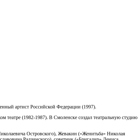
женный артист Российской Федерации (1997).
ом театре (1982-1987). В Смоленске создал театральную студию
Николаевича Островского), Жевакин («Женитьба» Николая
славовича Радзинского), советник («Бригадир» Дениса