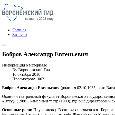
Главная
Записки
Бобров Александр Евгеньевич
Информация о материале
By
Воронежский Гид
10 октября 2016
Просмотров: 1003
Бобров Александр Евгеньевич
(родился 02.10.1955, село Вас
Окончил театральный факультет Воронежского государственного
«Этюд» (1988), Камерный театр (1999), где был директором и а
Основные роли:
Плужников («В списках не значился» Бориса 
Васильевича Гоголя), Лояль («Тартюф» Жана-Батиста Мольера)