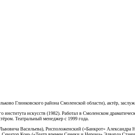
ильково Глинковского района Смоленской области), актёр, заслу
 института искусств (1982). Работал в Смоленском драматическ
ктёром. Театральный менеджер с 1999 года.
Львовича Васильева), Рисположенский («Банкрот» Александра 
, Сенатор Конь («Театр времен Сенеки и Нерона» Эдварда Стани