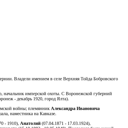
бернии. Владели имением в селе Верхняя Тойда Бобровского
тер, начальник имперской охоты. С Воронежской губерний
оронеж - декабрь 1920, город Ялта).
Крымской войны; племянник
Александра Ивановича
шала, наместника на Кавказе.
0 - 1910),
Анатолий
(07.04.1871 - 17.03.1924),