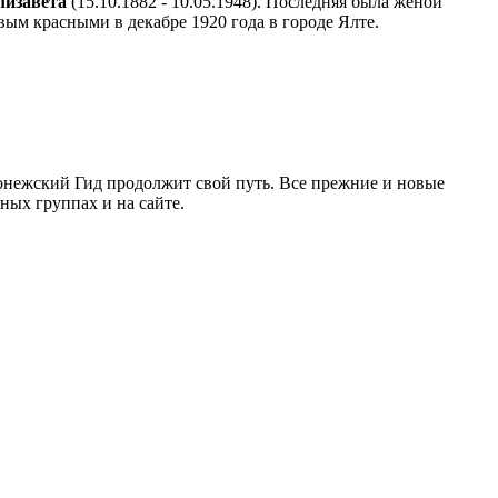
лизавета
(15.10.1882 - 10.05.1948). Последняя была женой
ым красными в декабре 1920 года в городе Ялте.
ронежский Гид продолжит свой путь. Все прежние и новые
ых группах и на сайте.