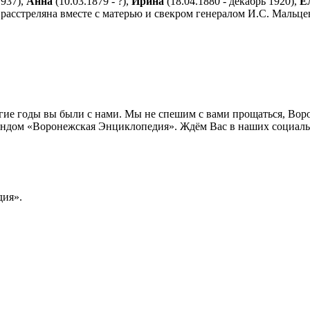
1937),
Анна
(10.03.1879 - ?),
Ирина
(18.04.1880 - декабрь 1920),
Е
асстреляна вместе с матерью и свекром генералом И.С. Мальцев
лгие годы вы были с нами. Мы не спешим с вами прощаться, Во
ндом «Воронежская Энциклопедия». Ждём Вас в наших социальн
ия».