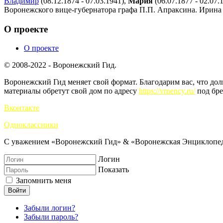
Владимир
(08.12.1874 - 07.03.1941),
Мария
(06.07.1877 - 02.07.
Воронежского вице-губернатора графа П.П. Апраксина. Ирина р
О проекте
О проекте
© 2008-2022 - Воронежский Гид.
Воронежский Гид меняет свой формат. Благодарим вас, что до
материалы обретут свой дом по адресу
https://vrnency.ru/
под бре
Вконтакте
Одноклассники
С уважением «Воронежский Гид» & «Воронежская Энциклопед
Логин
Показать
Запомнить меня
Войти
Забыли логин?
Забыли пароль?