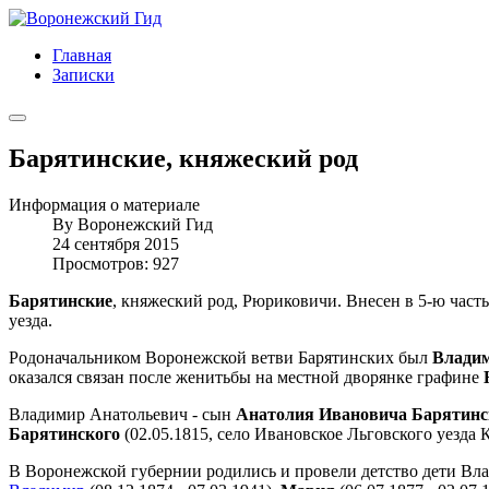
Главная
Записки
Барятинские, княжеский род
Информация о материале
By
Воронежский Гид
24 сентября 2015
Просмотров: 927
Барятинские
, княжеский род, Рюриковичи. Внесен в 5-ю част
уезда.
Родоначальником Воронежской ветви Барятинских был
Влади
оказался связан после женитьбы на местной дворянке графине
Владимир Анатольевич - сын
Анатолия Ивановича Барятинс
Барятинского
(02.05.1815, село Ивановское Льговского уезда 
В Воронежской губернии родились и провели детство дети В