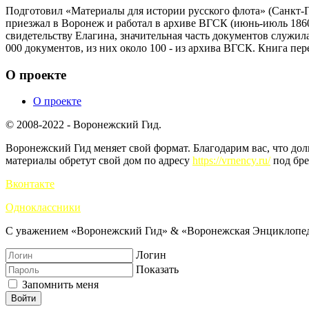
Подготовил «Материалы для истории русского флота» (Санкт-Пе
приезжал в Воронеж и работал в архиве ВГСК (июнь-июль 1860)
свидетельству Елагина, значительная часть документов служил
000 документов, из них около 100 - из архива ВГСК. Книга пер
О проекте
О проекте
© 2008-2022 - Воронежский Гид.
Воронежский Гид меняет свой формат. Благодарим вас, что до
материалы обретут свой дом по адресу
https://vrnency.ru/
под бре
Вконтакте
Одноклассники
С уважением «Воронежский Гид» & «Воронежская Энциклопед
Логин
Показать
Запомнить меня
Войти