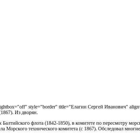
lightbox="off" style="border" title="Елагин Сергей Иванович" align
1867). Из дворян.
 Балтийского флота (1842-1850), в комитете по пересмотру морс
ела Морского технического комитета (с 1867). Обследовал мног