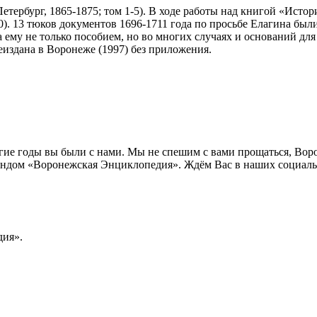
тербург, 1865-1875; том 1-5). В ходе работы над книгой «Истор
. 13 тюков документов 1696-1711 года по просьбе Елагина были
а ему не только пособием, но во многих случаях и оснований дл
еиздана в Воронеже (1997) без приложения.
лгие годы вы были с нами. Мы не спешим с вами прощаться, Во
ндом «Воронежская Энциклопедия». Ждём Вас в наших социальн
ия».