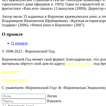
гарнизонного дома офицеров (с 1993). Один из учредителей (и
фантастики «Rara avis» (вышло 13 выпусков (2009)). Директор 
Автор около 35 изданных в Воронеже краеведческих книг, в то
Владимиром Ивановичем Щербаковым), «Краткая история ворон
подарок» (2006), «Немое кино в Воронеже» (2007).
О проекте
О проекте
© 2008-2022 - Воронежский Гид.
Воронежский Гид меняет свой формат. Благодарим вас, что до
материалы обретут свой дом по адресу
https://vrnency.ru/
под бре
Вконтакте
Одноклассники
С уважением «Воронежский Гид» & «Воронежская Энциклопед
Логин
Показать