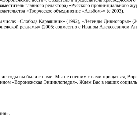
 заместитель главного редактора) «Русского провинциального жу
издательства «Творческое объединение «Альбом»» (с 2003).
м числе: «Слобода Караяшник» (1992), «Легенды Дивногорья» (20
ежской рекламы» (2005; совместно с Иваном Алексеевичем Анч
лгие годы вы были с нами. Мы не спешим с вами прощаться, Во
ндом «Воронежская Энциклопедия». Ждём Вас в наших социальн
ия».