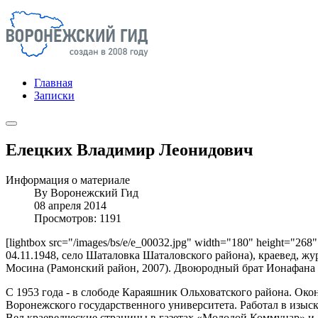
Главная
Записки
Елецких Владимир Леонидович
Информация о материале
By
Воронежский Гид
08 апреля 2014
Просмотров: 1191
[lightbox src="/images/bs/e/e_00032.jpg" width="180" height="268
04.11.1948, село Шаталовка Шаталовского района), краевед, жу
Мосина (Рамонский район, 2007). Двоюродный брат Ионафана (
С 1953 года - в слободе Караяшник Ольховатского района. Око
Воронежского государственного университета. Работал в изыс
Вел краеведческие страницы в газетах «Молодой Коммунар» и 