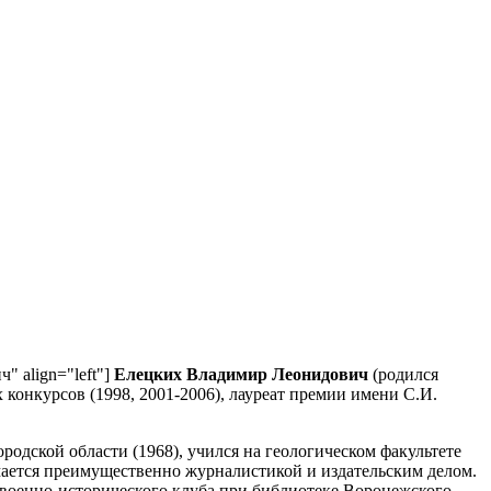
ч" align="left"]
Елецких Владимир Леонидович
(родился
 конкурсов (1998, 2001-2006), лауреат премии имени С.И.
одской области (1968), учился на геологическом факультете
мается преимущественно журналистикой и издательским делом.
 военно-исторического клуба при библиотеке Воронежского