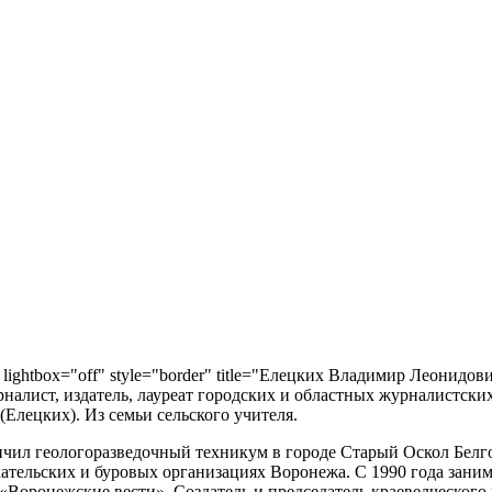
" lightbox="off" style="border" title="Елецких Владимир Леонидови
рналист, издатель, лауреат городских и областных журналистских
Елецких). Из семьи сельского учителя.
нчил геологоразведочный техникум в городе Старый Оскол Белгор
кательских и буровых организациях Воронежа. С 1990 года зани
«Воронежские вести». Создатель и председатель краеведческого