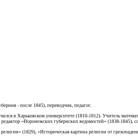
берния - после 1845), переводчик, педагог.
чился в Харьковском университете (1810-1812). Учитель математ
редактор «Воронежских губернских ведомостей» (1838-1845), со
 религии» (1829), «Историческая картина религии от грехопаден