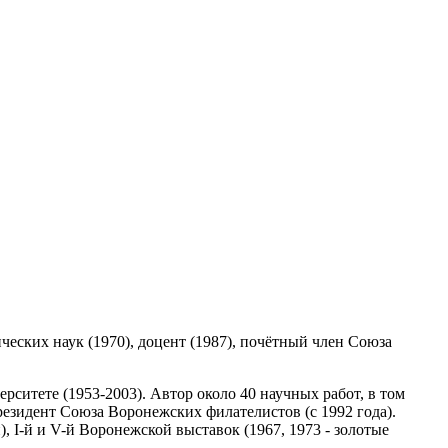
ических наук (1970), доцент (1987), почётный член Союза
ситете (1953-2003). Автор около 40 научных работ, в том
резидент Союза Воронежских филателистов (с 1992 года).
, I-й и V-й Воронежской выставок (1967, 1973 - золотые