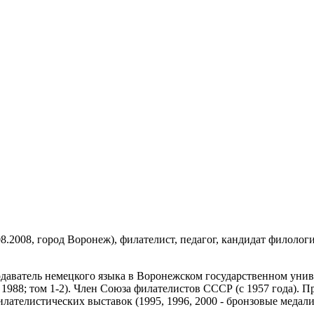
08.2008, город Воронеж), филателист, педагог, кандидат филолог
аватель немецкого языка в Воронежском государственном универ
1988; том 1-2). Член Союза филателистов СССР (с 1957 года). П
ателистических выставок (1995, 1996, 2000 - бронзовые медали)