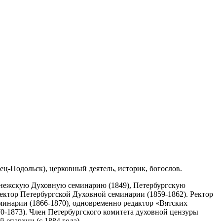
ец-Подольск), церковный деятель, историк, богослов.
ронежскую Духовную семинарию (1849), Петербургскую
ектор Петербургской Духовной семинарии (1859-1862). Ректор
минарии (1866-1870), одновременно редактор «Вятских
-1873). Член Петербургского комитета духовной цензуры
 епархии (с 1884 года).