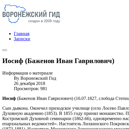
Главная
Записки
Иосиф (Баженов Иван Гаврилович)
Информация о материале
By
Воронежский Гид
26 декабря 2018
Просмотров: 981
Иосиф
(Баженов Иван Гаврилович) (16.07.1827, слобода Степна
Сын дьякона. Окончил приходское училище (село Лосево Павло
Духовную академию (1853). В 1855 году принял монашество. П
Костромской Духовной семинарии (1862-66), одновременно нас
епархиальных ведомостей». Настоятель Лихвинского Покровск
(1873-1881). Настоятель Московского Заиконоспасского монаст