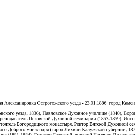
я Александровка Острогожского уезда - 23.01.1886, город Камен
вского уезда, 1836), Павловское Духовное училище (1840), Во
реподаватель Псковской Духовной семинарии (1853-1859). Инсп
тоятель Богородицкого монастыря. Ректор Вятской Духовной се
ого Доброго монастыря (город Лихвин Калужской губернии, 1870
ыря (1881-1884). Епископ Балтский, викарий Каменец-Подольской