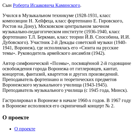
Сын
Роберта Исааковича Каминского
.
Учился в Музыкальном техникуме (1928-1931, класс
композиции Н. Хейфеца, класс фортепиано Е. Гировского,
Ростов на Дону), Московском центральном заочном
музыкально-педагогическом институте (1936-1940, класс
фортепиано Т.Л. Беркман, класс теории Й.В. Способина, И.И.
Дубовского). Участник 2-й Декады советской музыки (1940-
1941, Воронеж), где исполнялась его «Сюита на русские
темы». Руководитель армейского ансамбля (1942).
Автор симфонической «Поэмы», посвящённой 2-й годовщине
освобождения города Воронежа от гитлеровцев, кантат,
концертов, фантазий, квартетов и других произведений.
Преподаватель фортепиано и теоретических предметов
Воронежского музыкального училища (1943-1945).
Преподаватель музыкального училища (с 1945 года, Минск).
Гастролировал в Воронеже в начале 1960-х годов. В 1967 году
в Воронеже исполнялся его скрипичный концерт № 2.
О проекте
О проекте