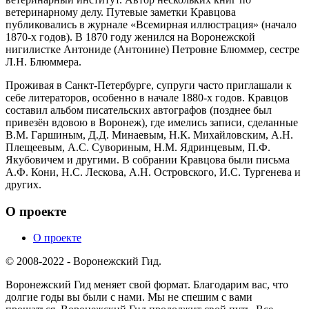
ветеринарному делу. Путевые заметки Кравцова
публиковались в журнале «Всемирная иллюстрация» (начало
1870-х годов). В 1870 году женился на Воронежской
нигилистке Антониде (Антонине) Петровне Блюммер, сестре
Л.H. Блюммера.
Проживая в Санкт-Петербурге, супруги часто приглашали к
себе литераторов, особенно в начале 1880-х годов. Кравцов
составил альбом писательских автографов (позднее был
привезён вдовою в Воронеж), где имелись записи, сделанные
В.М. Гаршиным, Д.Д. Минаевым, Н.К. Михайловским, А.Н.
Плещеевым, А.С. Сувориным, Н.М. Ядринцевым, П.Ф.
Якубовичем и другими. В собрании Кравцова были письма
А.Ф. Кони, Н.С. Лескова, А.Н. Островского, И.С. Тургенева и
других.
О проекте
О проекте
© 2008-2022 - Воронежский Гид.
Воронежский Гид меняет свой формат. Благодарим вас, что
долгие годы вы были с нами. Мы не спешим с вами