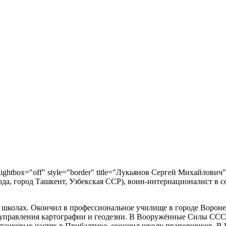
" lightbox="off" style="border" title="Лукьянов Сергей Михайлович" 
да, город Ташкент, Узбекская ССР), воин-интернационалист в с
 школах. Окончил в профессиональное училище в городе Воронеж
 управления картографии и геодезии. В Вооружённые Силы СС
 танковых частях в Прибалтике, окончил школу прапорщиков. В Р