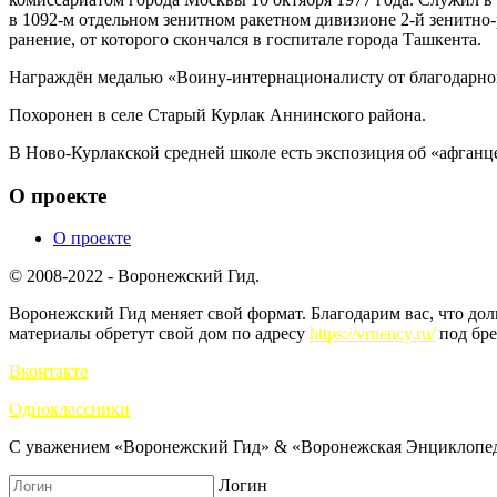
в 1092-м отдельном зенитном ракетном дивизионе 2-й зенитно-
ранение, от которого скончался в госпитале города Ташкента.
Награждён медалью «Воину-интернационалисту от благодарног
Похоронен в селе Старый Курлак Аннинского района.
В Ново-Курлакской средней школе есть экспозиция об «афганце
О проекте
О проекте
© 2008-2022 - Воронежский Гид.
Воронежский Гид меняет свой формат. Благодарим вас, что до
материалы обретут свой дом по адресу
https://vrnency.ru/
под бре
Вконтакте
Одноклассники
С уважением «Воронежский Гид» & «Воронежская Энциклопед
Логин