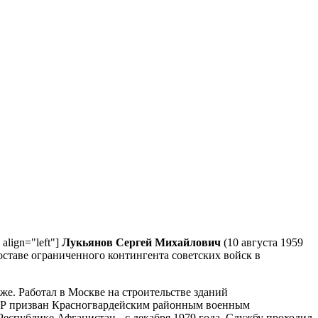
align="left"]
Лукьянов Сергей Михайлович
(10 августа 1959
оставе ограниченного контингента советских войск в
е. Работал в Москве на строительстве зданий
СР призван Красногвардейским районным военным
еспублике Афганистан - с декабря 1979 года. Службу проходил