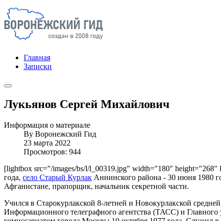
Главная
Записки
Лукьянов Сергей Михайлович
Информация о материале
By
Воронежский Гид
23 марта 2022
Просмотров: 944
[lightbox src="/images/bs/l/l_00319.jpg" width="180" height="268
года,
село Старый Курлак
Аннинского района - 30 июня 1980 го
Афганистане, прапорщик, начальник секретной части.
Учился в Старокурлакской 8-летней и Новокурлакской средней
Информационного телеграфного агентства (ТАСС) и Главного
комиссариатом города Москвы 10 октября 1977 года. Служил в