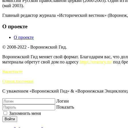
комиссии Русской православной церкви (2000-2003). Один из
(май 2003).
Главный редактор журнала «Исторический вестник» (Воронеж, 
О проекте
О проекте
© 2008-2022 - Воронежский Гид.
Воронежский Гид меняет свой формат. Благодарим вас, что до
материалы обретут свой дом по адресу
https://vrnency.ru/
под бре
Вконтакте
Одноклассники
С уважением «Воронежский Гид» & «Воронежская Энциклопед
Логин
Показать
Запомнить меня
Войти