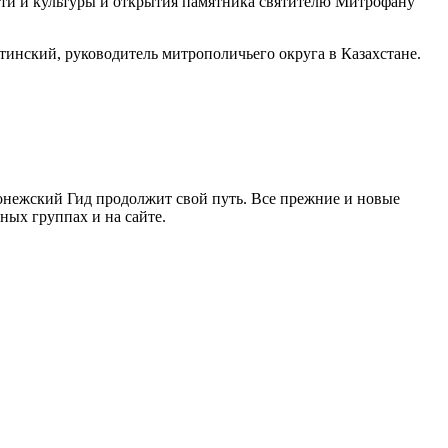
сти и культуры и открытия памятника святителю Митрофану
инский, руководитель митрополичьего округа в Казахстане.
ронежский Гид продолжит свой путь. Все прежние и новые
ых группах и на сайте.