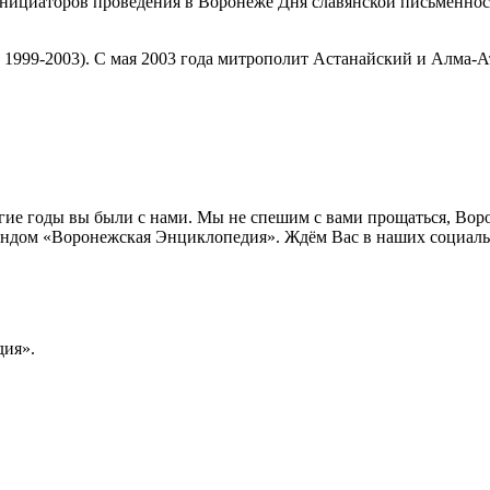
 инициаторов проведения в Воронеже Дня славянской письменно
1999-2003). С мая 2003 года митрополит Астанайский и Алма-Ат
лгие годы вы были с нами. Мы не спешим с вами прощаться, Во
ндом «Воронежская Энциклопедия». Ждём Вас в наших социальн
ия».