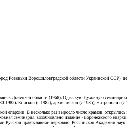
ород Ровеньки Ворошиловградской области Украинской ССР), це
вянск Донецкой области (1968), Одесскую Духовную семинарию 
-1982). Епископ (с 1982), архиепископ (с 1985), митрополит (с
й епархии. В несколько раз выросло число храмов, открылись 
вная семинария, возобновлено издание «Воронежского епархиал
ый Русской православной церковью, Российской Академии наук