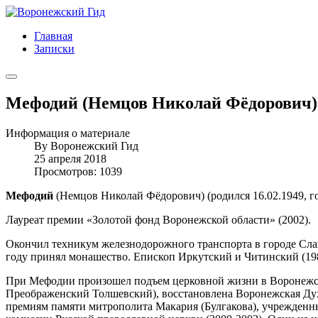
Главная
Записки
Мефодий (Немцов Николай Фёдорович)
Информация о материале
By
Воронежский Гид
25 апреля 2018
Просмотров: 1039
Мефодий
(Немцов Николай Фёдорович) (родился 16.02.1949, г
Лауреат премии «Золотой фонд Воронежской области» (2002).
Окончил техникум железнодорожного транспорта в городе Сла
году принял монашество. Епископ Иркутский и Читинский (1980
При Мефодии произошел подъем церковной жизни в Воронежско
Преображенский Толшевский), восстановлена Воронежская Духо
премиям памяти митрополита Макария (Булгакова), учрежденн