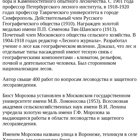
бора и Каменностепного опытного лесничества. С 1901 года
профессор Петербургского лесного института, в 1918-1920
годах профессор Таврического университета в городе
Симферополь. Действительный член Русского
Географического общества (1910). Награжден золотой
медалью имени П.П. Семенова Тян-Шанского (1913).
Почетный член Московского общества сельского хозяйства. В
1904-1918 годах редактор «Лесного журнала». Разработал
учение о лесе как географическом явлении. Доказал, что лес и
отдельные типы насаждений имеют тесную связь с
географическими компонентами - климатом, рельефом,
почвой и деятельностью человека. Был сторонником
национализации лесов.
Автор свыше 400 работ по вопросам лесоводства и защитного
лесоразведения.
Бюст Морозова установлен в Московском государственном
университете имени М.В. Ломоносова (1953). Всесоюзная
академия сельскохозяйственных наук имени В.И. Ленина
учредила золотую медаль имени Г.Ф. Морозова за
выдающиеся работы в области лесоводства и защитного
лесоразведения.
Именем Морозова названа улица в Воронеже, техникум в селе
Хреновое, где установлен бюст.