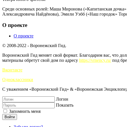
Среди основных ролей: Маша Миронова («Капитанская дочка»
Александровича Найдёнова), Эмили Уэбб («Наш городок» Торнт
О проекте
О проекте
© 2008-2022 - Воронежский Гид.
Воронежский Гид меняет свой формат. Благодарим вас, что до
материалы обретут свой дом по адресу
https://vrnency.ru/
под бре
Вконтакте
Одноклассники
С уважением «Воронежский Гид» & «Воронежская Энциклопед
Логин
Показать
Запомнить меня
Войти
Забыли логин?