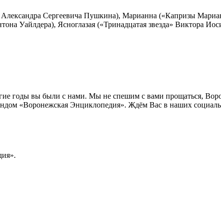
 Александра Сергеевича Пушкина), Марианна («Капризы Мариа
она Уайлдера), Ясноглазая («Тринадцатая звезда» Виктора Иос
лгие годы вы были с нами. Мы не спешим с вами прощаться, Во
ндом «Воронежская Энциклопедия». Ждём Вас в наших социальн
ия».